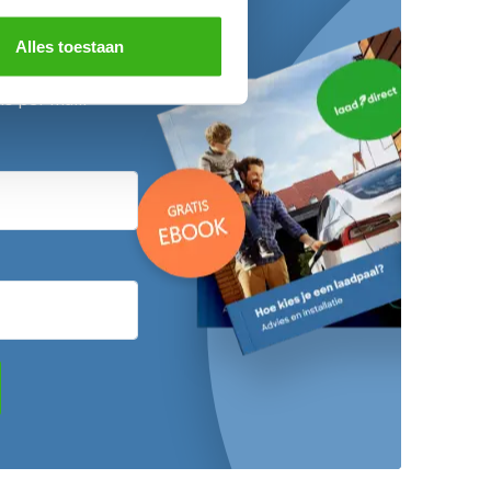
de Laadgids!
Alles toestaan
ier in en ontvang
is per mail!