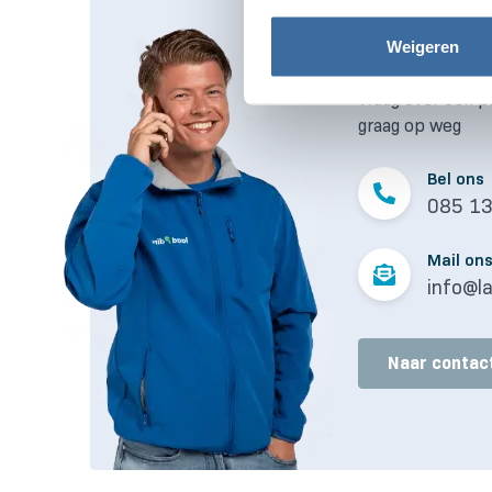
Direct desk
Weigeren
Hulp nodig bij ee
vraag over een p
graag op weg
Bel ons
085 1
Mail on
info@la
Naar contac