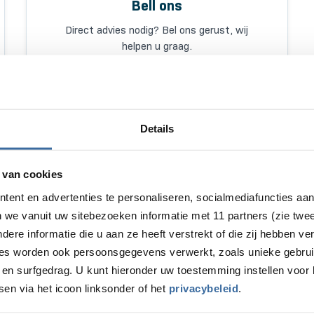
Bell ons
Direct advies nodig? Bel ons gerust, wij
helpen u graag.
085 130 4170
Maandag t/m vrijdag van 10.00 tot 16.00 uur.
Details
 van cookies
tent en advertenties te personaliseren, socialmediafuncties aa
n we vanuit uw sitebezoeken informatie met 11 partners (zie twe
e
Vakkundige installatie
Persoonlijk advies
re informatie die u aan ze heeft verstrekt of die zij hebben v
ies worden ook persoonsgegevens verwerkt, zoals unieke gebrui
en surfgedrag. U kunt hieronder uw toestemming instellen voor 
sen via het icoon linksonder of het
privacybeleid
.