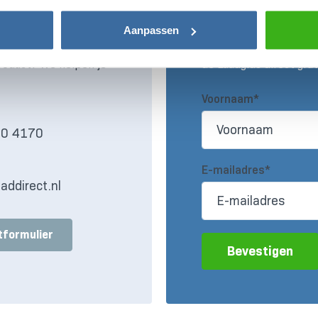
undig advies
Claim nu gratis 
Aanpassen
n bestelling of een
Vul onderstaand formul
roduct? We helpen je
de Laadgids direct grat
Voornaam*
30 4170
s
E-mailadres*
addirect.nl
tformulier
Bevestigen