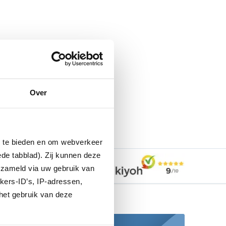
Over
n te bieden en om webverkeer
ede tabblad). Zij kunnen deze
EV-Expert
erzameld via uw gebruik van
kers-ID’s, IP-adressen,
het gebruik van deze