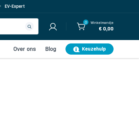
EV-Expert
0
Winkelmandje
€ 0,00
Over ons
Blog
Keuzehulp