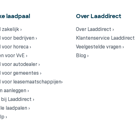
ke laadpaal
Over Laaddirect
 zakelijk ›
Over Laaddirect ›
 voor bedrijven ›
Klantenservice Laaddirect
 voor horeca ›
Veelgestelde vragen ›
n voor VvE ›
Blog ›
 voor autodealer ›
l voor gemeentes ›
 voor leasemaatschappijen›
n aanleggen ›
bij Laaddirect ›
le laadpalen ›
p ›