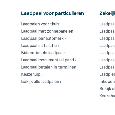
Laadpaal voor particulieren
Zakelij
Laadpalen voor thuis ›
Laadpaal
Laadpaal met zonnepanelen ›
Laadpaal
Laadpaal per automerk ›
Laadpaal
Laadpaal installatie ›
Laadpale
Bidirectionele laadpaal ›
Laadpaal
Laadpaal monumentaal pand ›
Laadpaa
Laadpaal betalen in termijnen ›
Laadpaal
Keuzehulp ›
Laadplei
Bekijk alle laadpalen ›
Inkopen 
Bekijk al
Keuzehul