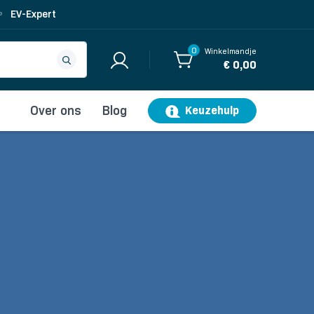
EV-Expert
0
Winkelmandje
€ 0,00
Over ons
Blog
Keuzehulp