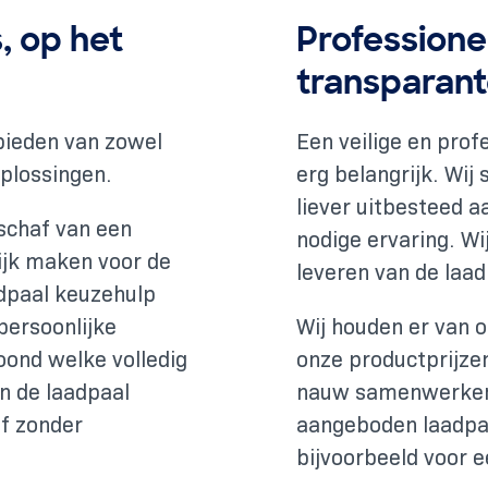
, op het
Professionel
transparante
nbieden van zowel
Een veilige en profe
oplossingen.
erg belangrijk. Wij
liever uitbesteed a
schaf van een
nodige ervaring. Wi
ijk maken voor de
leveren van de laa
adpaal keuzehulp
persoonlijke
Wij houden er van o
oond welke volledig
onze productprijzen 
an de laadpaal
nauw samenwerken 
of zonder
aangeboden laadpal
bijvoorbeeld voor 