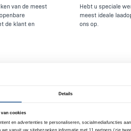
enken van de meest
Hebt u speciale wen
f openbare
meest ideale laado
t de klant en
ons op.
Details
 van cookies
tent en advertenties te personaliseren, socialmediafuncties aa
n we vanuit uw sitebezoeken informatie met 11 partners (zie twe