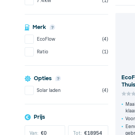
7.4kW
(1)
Merk
EcoFlow
(4)
Ratio
(1)
EcoF
Opties
Thui
Solar laden
(4)
Maak
klaa
Prijs
Voor
Eenv
Van:
Tot:
gebr