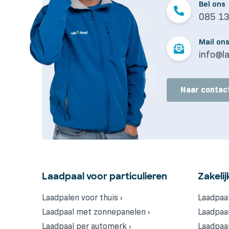
Bel ons
085 1
Mail on
info@la
Naar contac
Laadpaal voor particulieren
Zakelij
Laadpalen voor thuis ›
Laadpaal
Laadpaal met zonnepanelen ›
Laadpaal
Laadpaal per automerk ›
Laadpaal