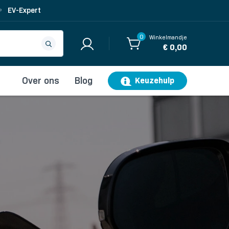
EV-Expert
0
Winkelmandje
€ 0,00
Over ons
Blog
Keuzehulp