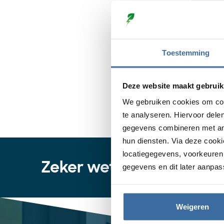
Maak
klaa
Voor
Eenv
Toestemming
gebr
Com
DELT
Deze website maakt gebruik
€
1.
We gebruiken cookies om con
te analyseren. Hiervoor dele
gegevens combineren met ande
hun diensten. Via deze cook
locatiegegevens, voorkeuren 
Zeker weten welke laadpa
gegevens en dit later aanpas
Weigeren