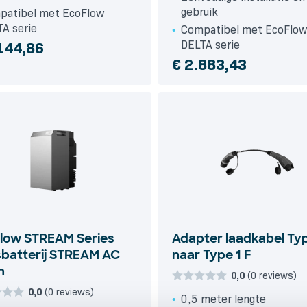
gebruik
patibel met EcoFlow
A serie
Compatibel met EcoFlo
DELTA serie
144,86
€
2.883,43
low STREAM Series
Adapter laadkabel Ty
sbatterij STREAM AC
naar Type 1 F
h
0,0
(0 reviews)
0,0
(0 reviews)
0,5 meter lengte