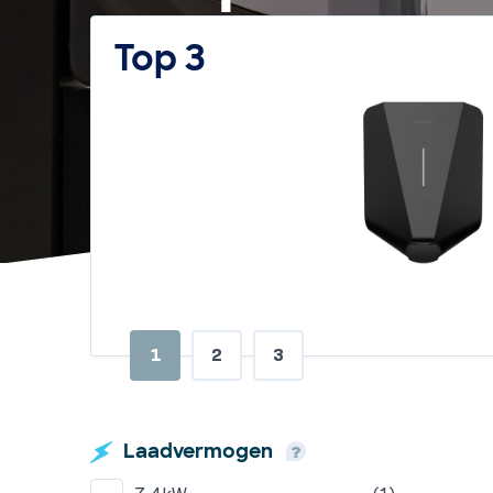
Top 3
1
2
3
Laadvermogen