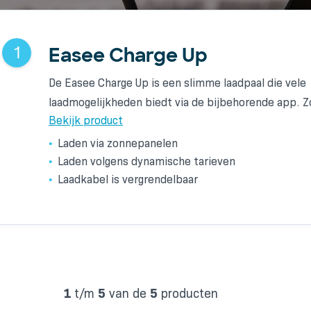
Alfen Eve Single Pro-line so
2
3
1
Easee Charge Up
De Alfen Eve Single Pro-line met RFID is een compa
Wallbox Pulsar Plus 3-Fase
De Easee Charge Up is een slimme laadpaal die vele
toekomstbestendige laadoplossing met Type 2-soc
laadmogelijkheden biedt via de bijbehorende app. 
The compact Wallbox Pulsar Plus has a particularly
nagenoeg…
Bekijk product
attractive design. The charger has a fixed cable (T
Bekijk product
Laden via zonnepanelen
Bekijk product
Toekomstbestendig
Laden volgens dynamische tarieven
Standaard RIFD-kaartlezer
Laadkabel is vergrendelbaar
Europese A-kwaliteit
1
t/m
5
van de
5
producten