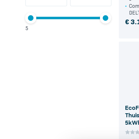
Com
DELT
€
3.
5
EcoF
Thui
5kW