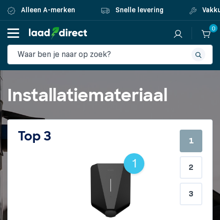
Alleen A-merken
Snelle levering
Vakku
0
Installatiemateriaal
Top 3
1
2
3
1
2
3