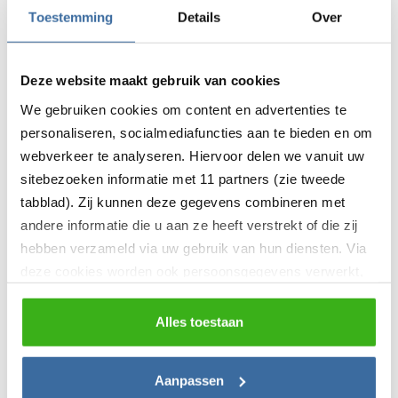
Persoonlijk advies
Toestemming
Details
Over
Deze website maakt gebruik van cookies
Grondkabel 4x4mm2 YMVK-AS
We gebruiken cookies om content en advertenties te
(per 100 meter)
personaliseren, socialmediafuncties aan te bieden en om
webverkeer te analyseren. Hiervoor delen we vanuit uw
0,0
(0 reviews)
sitebezoeken informatie met 11 partners (zie tweede
3 - fase
tabblad). Zij kunnen deze gegevens combineren met
4 - aderig
andere informatie die u aan ze heeft verstrekt of die zij
€
592,90
hebben verzameld via uw gebruik van hun diensten. Via
deze cookies worden ook persoonsgegevens verwerkt,
zoals unieke gebruikers-ID’s, IP-adressen,
Hoofdschakelaar 3-fase 4 pole
locatiegegevens, voorkeuren en surfgedrag. U kunt
Alles toestaan
40A
hieronder uw toestemming instellen voor het gebruik van
deze gegevens en dit later aanpassen via het icoon
Aanpassen
0,0
(0 reviews)
linksonder of het
privacybeleid
.