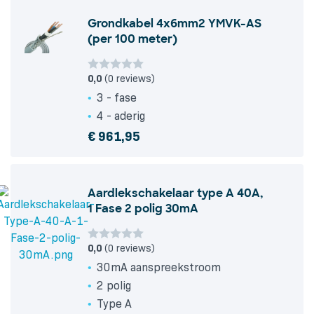
Grondkabel 4x6mm2 YMVK-AS
(per 100 meter)
0,0
(0 reviews)
3 - fase
4 - aderig
€
961,95
Aardlekschakelaar type A 40A,
1 Fase 2 polig 30mA
0,0
(0 reviews)
30mA aanspreekstroom
2 polig
Type A