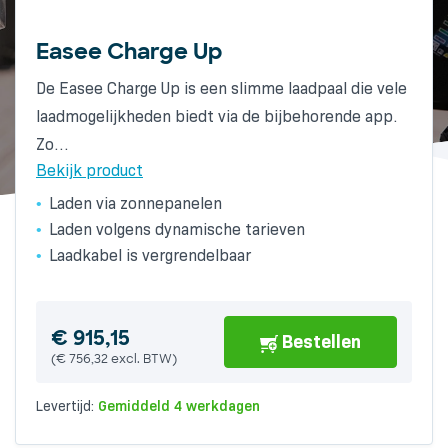
Easee Charge Up
Alfen Eve Single Pro-line socket
Wallbox Pulsar Plus 3-Fase 22kW
De Easee Charge Up is een slimme laadpaal die vele
De Alfen Eve Single Pro-line met RFID is een
The compact Wallbox Pulsar Plus has a particularly
laadmogelijkheden biedt via de bijbehorende app.
compacte, toekomstbestendige laadoplossing met
attractive design. The charger has a fixed cable
Zo…
Type 2-socket voor nagenoeg…
(Type…
Bekijk product
Bekijk product
Bekijk product
Laden via zonnepanelen
Toekomstbestendig
Laden volgens dynamische tarieven
Standaard RIFD-kaartlezer
Laadkabel is vergrendelbaar
Europese A-kwaliteit
€
681,01
Bestellen
(
€
562,82
excl. BTW)
Levertijd:
Gemiddeld 6 werkdagen
€
€
915,15
1.191,85
Bestellen
Bestellen
(
(
€
€
756,32
985,00
excl. BTW)
excl. BTW)
Levertijd:
Levertijd:
Gemiddeld 4 werkdagen
Gemiddeld 6 werkdagen