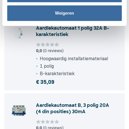
€
38,72
Weigeren
Aardlekautomaat 1 polig 32A B-
karakteristiek
0,0
(0 reviews)
Hoogwaardig installatiemateriaal
1 polig
B-karakteristiek
€
35,09
Aardlekautomaat B, 3 polig 20A
(4 din posities) 30mA
0,0
(0 reviews)