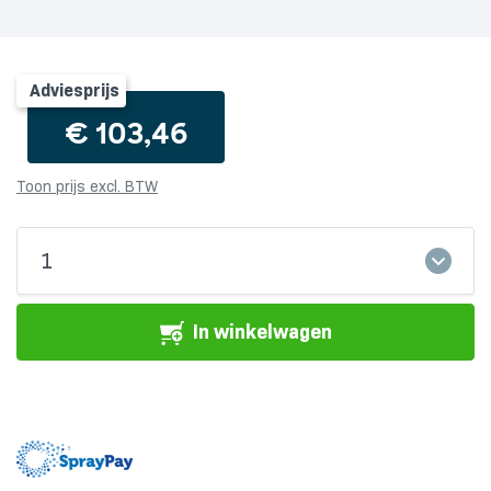
Adviesprijs
€
103,46
Toon prijs excl. BTW
Mantelbuis
1
75mm
diameter
-
In winkelwagen
50
meter
lang
aantal