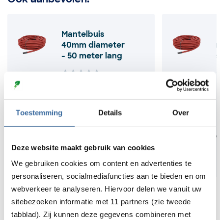
Mantelbuis
40mm diameter
- 50 meter lang
0,0
(0 reviews)
0
Toestemming
Details
Over
€
48,40
€
52,64
In winkelwagen
(
€
40,00
excl BTW)
(
€
43,50
excl BTW)
Deze website maakt gebruik van cookies
We gebruiken cookies om content en advertenties te
Levertijd:
Gemiddeld 4 werkdagen
Levertijd:
donde
personaliseren, socialmediafuncties aan te bieden en om
webverkeer te analyseren. Hiervoor delen we vanuit uw
sitebezoeken informatie met 11 partners (zie tweede
tabblad). Zij kunnen deze gegevens combineren met