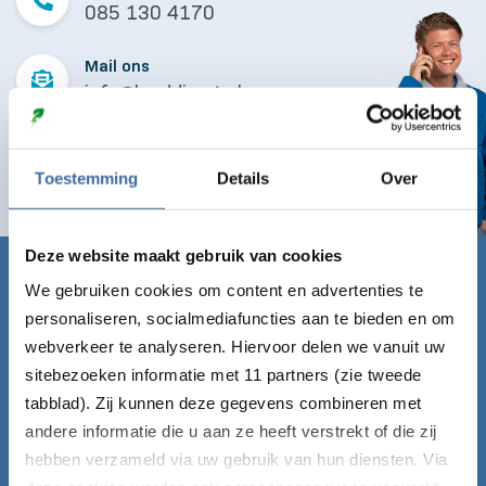
085 130 4170
Mail ons
info@laaddirect.nl
Naar contactformulier
Toestemming
Details
Over
Deze website maakt gebruik van cookies
Claim nu gratis de Laadgids!
We gebruiken cookies om content en advertenties te
personaliseren, socialmediafuncties aan te bieden en om
Vul onderstaand formulier in en ontvang de Laadgids
webverkeer te analyseren. Hiervoor delen we vanuit uw
direct gratis per mail!
sitebezoeken informatie met 11 partners (zie tweede
tabblad). Zij kunnen deze gegevens combineren met
Voornaam*
andere informatie die u aan ze heeft verstrekt of die zij
hebben verzameld via uw gebruik van hun diensten. Via