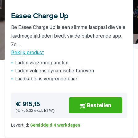
Easee Charge Up
Alfen Eve Single Pro-line socket
Wallbox Pulsar Plus 3-Fase 22kW
De Easee Charge Up is een slimme laadpaal die vele
De Alfen Eve Single Pro-line met RFID is een
The compact Wallbox Pulsar Plus has a particularly
laadmogelijkheden biedt via de bijbehorende app.
compacte, toekomstbestendige laadoplossing met
attractive design. The charger has a fixed cable
Zo…
Type 2-socket voor nagenoeg…
(Type…
Bekijk product
Bekijk product
Bekijk product
Laden via zonnepanelen
Toekomstbestendig
Laden volgens dynamische tarieven
Standaard RIFD-kaartlezer
Laadkabel is vergrendelbaar
Europese A-kwaliteit
€
681,01
Bestellen
(
€
562,82
excl. BTW)
Levertijd:
Gemiddeld 6 werkdagen
€
€
915,15
1.191,85
Bestellen
Bestellen
(
(
€
€
756,32
985,00
excl. BTW)
excl. BTW)
Levertijd:
Levertijd:
Gemiddeld 4 werkdagen
Gemiddeld 6 werkdagen