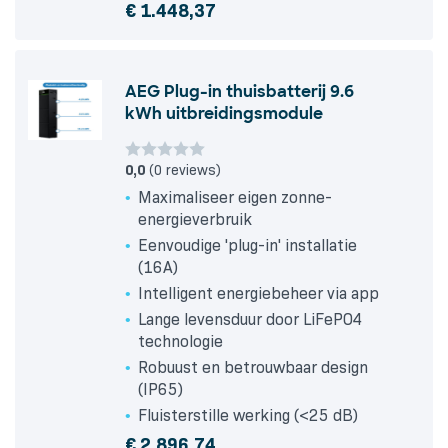
€
1.448,37
AEG Plug-in thuisbatterij 9.6
kWh uitbreidingsmodule
0,0
(0 reviews)
Maximaliseer eigen zonne-
energieverbruik
Eenvoudige 'plug-in' installatie
(16A)
Intelligent energiebeheer via app
Lange levensduur door LiFePO4
technologie
Robuust en betrouwbaar design
(IP65)
Fluisterstille werking (<25 dB)
€
2.896,74