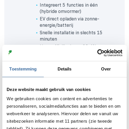
Integreert 5 functies in één
(hybride omvormer)
EV direct opladen via zonne-
energie/batterij
Snelle installatie in slechts 15
minuten
Hoge efficiëntie tot 98.4%
Schaalbaar met parallelle
schakeling
Geschikt voor woning en
Toestemming
Details
Over
kleinbedrijf
€
605,00
Deze website maakt gebruik van cookies
We gebruiken cookies om content en advertenties te
Sigen Energy Controller 20kW
personaliseren, socialmediafuncties aan te bieden en om
3-fase
webverkeer te analyseren. Hiervoor delen we vanuit uw
sitebezoeken informatie met 11 partners (zie tweede
0,0
(0 reviews)
tabblad). Zij kunnen deze gegevens combineren met