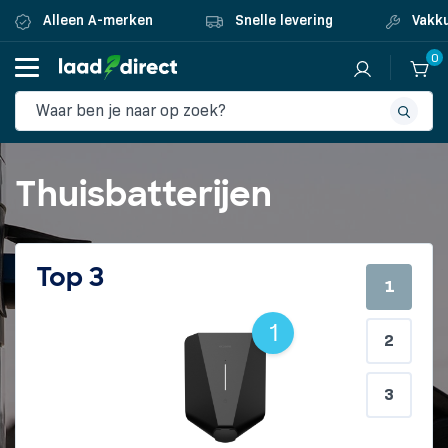
Alleen A-merken
Snelle levering
Vakku
0
Thuisbatterijen
Top 3
1
2
3
1
2
3