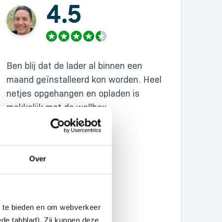
4.5
Ben blij dat de lader al binnen een
maand geïnstalleerd kon worden. Heel
netjes opgehangen en opladen is
makkelijk met de wallbox.
Over
n te bieden en om webverkeer
ede tabblad). Zij kunnen deze