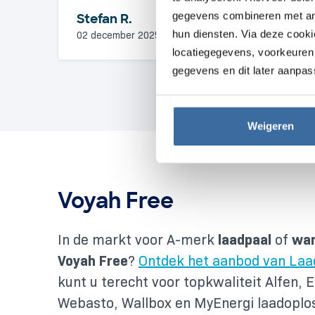
gegevens combineren met ande
Stefan R.
hun diensten. Via deze cook
02 december 2025
locatiegegevens, voorkeuren 
gegevens en dit later aanpas
Weigeren
Voyah Free
In de markt voor A-merk
laadpaal
of
wan
Voyah Free
?
Ontdek het aanbod van Laa
kunt u terecht voor topkwaliteit Alfen, E
Webasto, Wallbox en MyEnergi laadoplo