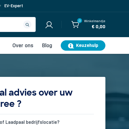
EV-Expert
0
Winkelmandje
€ 0,00
Over ons
Blog
Keuzehulp
l advies over uw
ree ?
of Laadpaal bedrijfslocatie?