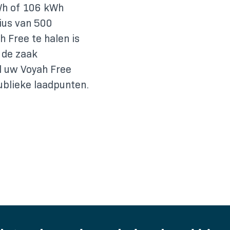
Wh of 106 kWh
ius van 500
 Free te halen is
 de zaak
d uw Voyah Free
publieke laadpunten.