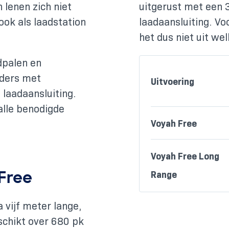
 lenen zich niet
uitgerust met een
ook als laadstation
laadaansluiting. V
het dus niet uit wel
dpalen en
aders met
Uitvoering
laadaansluiting.
alle benodigde
Voyah Free
Voyah Free Long
Free
Range
a vijf meter lange,
schikt over 680 pk