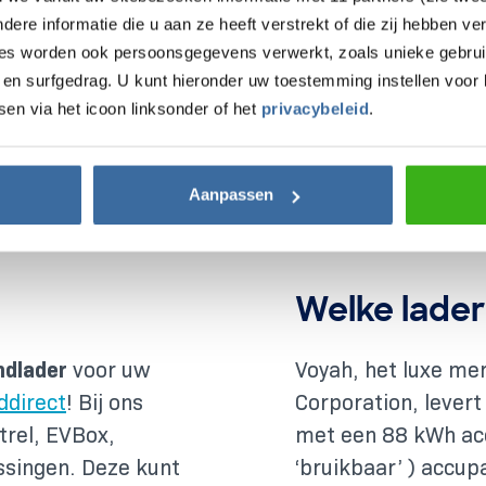
re informatie die u aan ze heeft verstrekt of die zij hebben v
Erwin
ies worden ook persoonsgegevens verwerkt, zoals unieke gebrui
02 december 2025
en surfgedrag. U kunt hieronder uw toestemming instellen voor 
sen via het icoon linksonder of het
privacybeleid
.
Aanpassen
Welke lader
dlader
voor uw
Voyah, het luxe me
ddirect
! Bij ons
Corporation, lever
trel, EVBox,
met een 88 kWh ac
ssingen. Deze kunt
‘bruikbaar’ ) accup