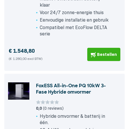
klaar
Voor 24/7 zonne-energie thuis
Eenvoudige installatie en gebruik
Compatibel met EcoFlow DELTA
serie
€
1.548,80
Bestellen
(€ 1.280,00 excl BTW)
FoxESS All-in-One PQ 10kW 3-
Fase Hybride omvormer
0,0
(0 reviews)
Hybride omvormer & batterij in
één.