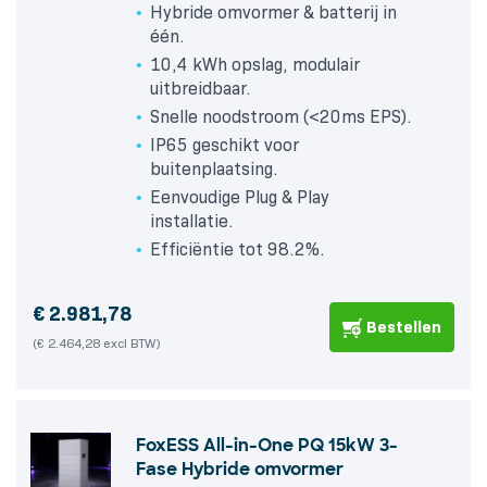
Hybride omvormer & batterij in
één.
10,4 kWh opslag, modulair
uitbreidbaar.
Snelle noodstroom (<20ms EPS).
IP65 geschikt voor
buitenplaatsing.
Eenvoudige Plug & Play
installatie.
Efficiëntie tot 98.2%.
€
2.981,78
Bestellen
(€ 2.464,28 excl BTW)
FoxESS All-in-One PQ 15kW 3-
Fase Hybride omvormer