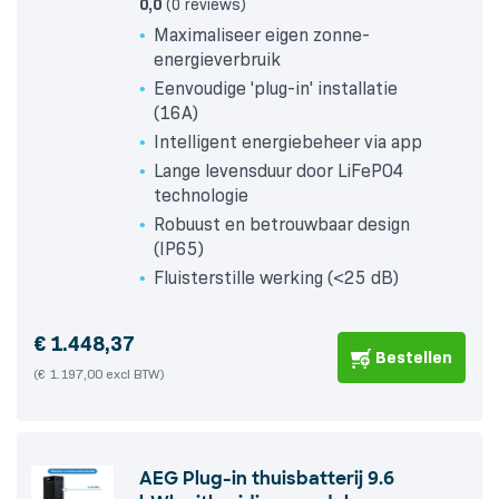
0,0
(0 reviews)
Maximaliseer eigen zonne-
energieverbruik
Eenvoudige 'plug-in' installatie
(16A)
Intelligent energiebeheer via app
Lange levensduur door LiFePO4
technologie
Robuust en betrouwbaar design
(IP65)
Fluisterstille werking (<25 dB)
€
1.448,37
Bestellen
(€ 1.197,00 excl BTW)
AEG Plug-in thuisbatterij 9.6