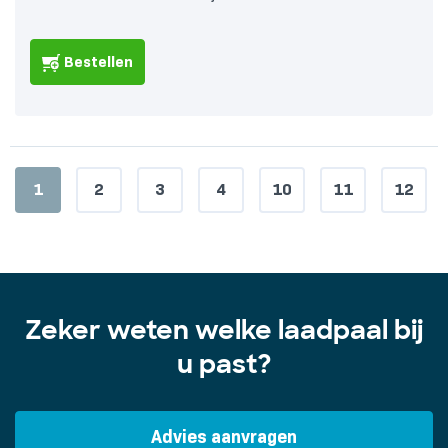
Bestellen
1
2
3
4
10
11
12
Zeker weten welke laadpaal bij
u past?
Advies aanvragen