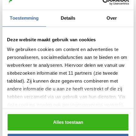
Sigen Energy Controller 10.0 kW
3-fase
Toestemming
Details
Over
0,0
(0 reviews)
Integreert 5 functies in één
Deze website maakt gebruik van cookies
(hybride omvormer)
We gebruiken cookies om content en advertenties te
EV direct opladen via zonne-
personaliseren, socialmediafuncties aan te bieden en om
energie/batterij
webverkeer te analyseren. Hiervoor delen we vanuit uw
Snelle installatie in slechts 15
sitebezoeken informatie met 11 partners (zie tweede
minuten
tabblad). Zij kunnen deze gegevens combineren met
Hoge efficiëntie tot 98.4%
andere informatie die u aan ze heeft verstrekt of die zij
Schaalbaar met parallelle
schakeling
hebben verzameld via uw gebruik van hun diensten. Via
Geschikt voor woning en
deze cookies worden ook persoonsgegevens verwerkt,
kleinbedrijf
zoals unieke gebruikers-ID’s, IP-adressen,
locatiegegevens, voorkeuren en surfgedrag. U kunt
Alles toestaan
€
2.566,41
hieronder uw toestemming instellen voor het gebruik van
Bestellen