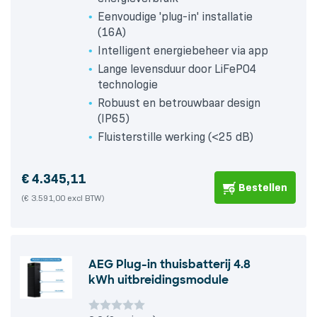
Eenvoudige 'plug-in' installatie
(16A)
Intelligent energiebeheer via app
Lange levensduur door LiFePO4
technologie
Robuust en betrouwbaar design
(IP65)
Fluisterstille werking (<25 dB)
€
4.345,11
Bestellen
(€ 3.591,00 excl BTW)
AEG Plug-in thuisbatterij 4.8
kWh uitbreidingsmodule