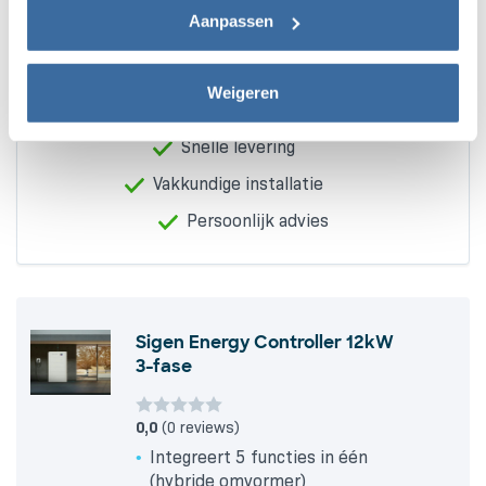
deze gegevens en dit later aanpassen via het icoon
(€ 2.121,00 excl BTW)
Aanpassen
linksonder of het
privacybeleid
.
Weigeren
Alleen A-merken
Snelle levering
Vakkundige installatie
Persoonlijk advies
Sigen Energy Controller 12kW
3-fase
0,0
(0 reviews)
Integreert 5 functies in één
(hybride omvormer)