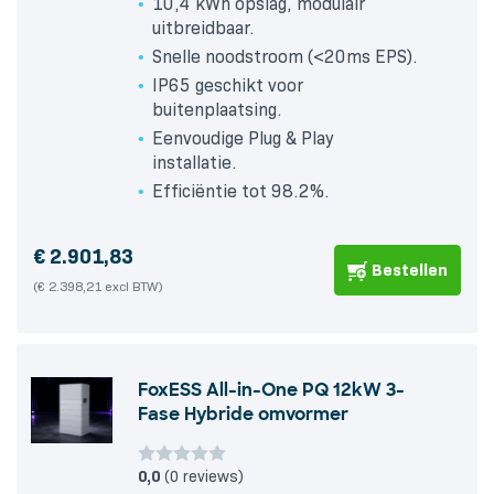
10,4 kWh opslag, modulair
uitbreidbaar.
Snelle noodstroom (<20ms EPS).
IP65 geschikt voor
buitenplaatsing.
Eenvoudige Plug & Play
installatie.
Efficiëntie tot 98.2%.
€
2.901,83
Bestellen
(€ 2.398,21 excl BTW)
FoxESS All-in-One PQ 12kW 3-
Fase Hybride omvormer
0,0
(0 reviews)