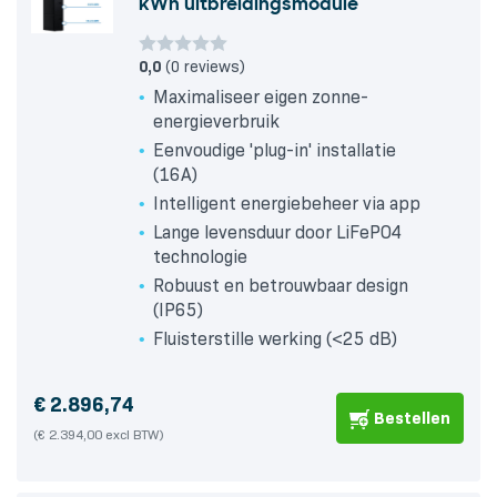
kWh uitbreidingsmodule
0,0
(0 reviews)
Maximaliseer eigen zonne-
energieverbruik
Eenvoudige 'plug-in' installatie
(16A)
Intelligent energiebeheer via app
Lange levensduur door LiFePO4
technologie
Robuust en betrouwbaar design
(IP65)
Fluisterstille werking (<25 dB)
€
2.896,74
Bestellen
(€ 2.394,00 excl BTW)