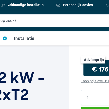
Vakkundige installatie
Persoonlijk advies
Installatie
Adviesprijs
€
176
2 kW -
Toon prijs excl. 
2xT2
Laadkabel
1
22
kW