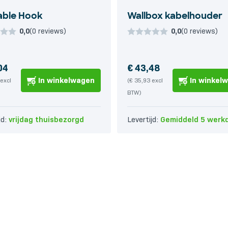
able Hook
Wallbox kabelhouder
0,0
(0 reviews)
0,0
(0 reviews)
04
€
43,48
In winkelwagen
In winkel
excl
(
€
35,93
excl
BTW)
jd:
vrijdag
thuisbezorgd
Levertijd:
Gemiddeld 5 werk