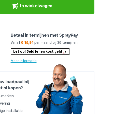
In winkelwagen
Betaal in termijnen met SprayPay
Vanaf
€ 16,94
per maand bij 36 termijnen.
Let op! Geld lenen kost geld
Meer informatie
w laadpaal bij
t.nl kopen?
A-merken
evering
ge installatie