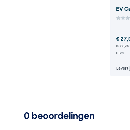
EV C
€
27,
(
€
22,35
BTW)
Leverti
0 beoordelingen