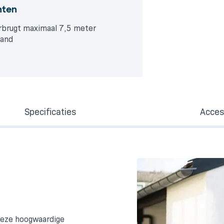
nten
rbrugt maximaal 7,5 meter
tand
Specificaties
Acces
 deze hoogwaardige