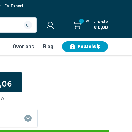
EV-Expert
0
Winkelmandje
€ 0,00
Over ons
Blog
Keuzehulp
,06
BTW