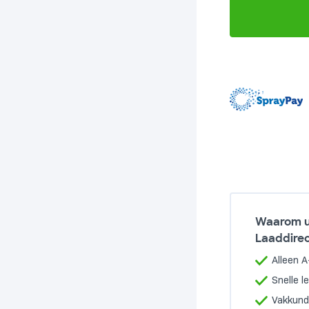
-
7,5
meter
-
2xT2
aantal
Waarom u
Laaddirec
Alleen 
Snelle l
Vakkundi