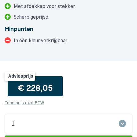
Met afdekkap voor stekker
Scherp geprijsd
Minpunten
In één kleur verkrijgbaar
Adviesprijs
€
228,05
Toon prijs excl. BTW
Laadkabel
1
22
kW