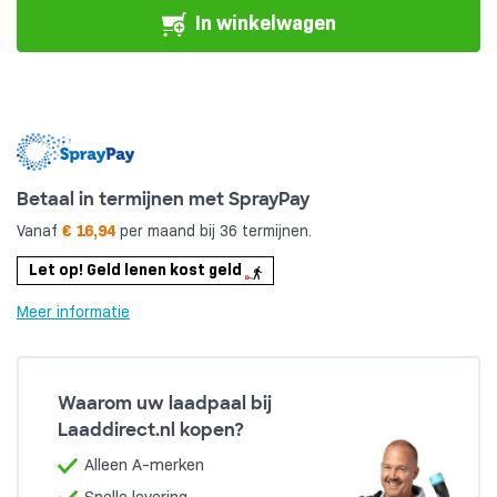
-
In winkelwagen
15
meter
-
2xT2
aantal
Betaal in termijnen met SprayPay
Vanaf
€ 16,94
per maand bij 36 termijnen.
Let op! Geld lenen kost geld
Meer informatie
Waarom uw laadpaal bij
Laaddirect.nl kopen?
Alleen A-merken
Snelle levering