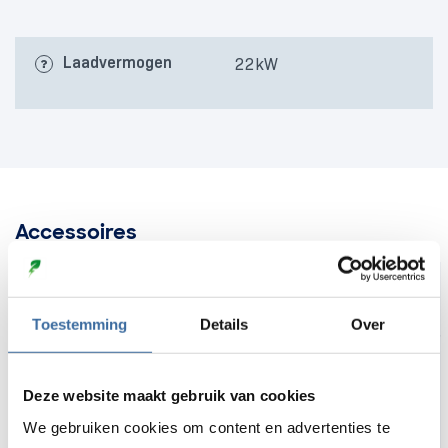
Laadvermogen
22kW
Accessoires
Wallbox
kabelhouder
Toestemming
Details
Over
0
0,0
(0 reviews)
Deze website maakt gebruik van cookies
We gebruiken cookies om content en advertenties te
€
43,48
€
27,04