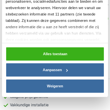
personaliseren, socialmediafuncties aan te bieden en om
In winkelwagen
(
€
35,93
excl BTW)
(
€
22,35
excl BTW)
webverkeer te analyseren. Hiervoor delen we vanuit uw
sitebezoeken informatie met 11 partners (zie tweede
Levertijd:
Gemiddeld 5 werkdagen
Levertijd:
maan
tabblad). Zij kunnen deze gegevens combineren met
andere informatie die u aan ze heeft verstrekt of die zij
hebben verzameld via uw gebruik van hun diensten. Via
deze cookies worden ook persoonsgegevens verwerkt,
zoals unieke gebruikers-ID’s, IP-adressen,
0 beoordelingen
locatiegegevens, voorkeuren en surfgedrag. U kunt
Alles toestaan
hieronder uw toestemming instellen voor het gebruik van
Schrijf nu een beoordeling
deze gegevens en dit later aanpassen via het icoon
Aanpassen
linksonder of het
privacybeleid
.
Weigeren
Alleen A-merken
Laagste prijs garantie
Vakkundige installatie