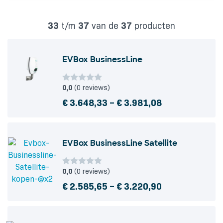
33
t/m
37
van de
37
producten
EVBox BusinessLine
0,0
(0 reviews)
Price
€
3.648,33
–
€
3.981,08
range:
€ 3.648,33
EVBox BusinessLine Satellite
through
€ 3.981,08
0,0
(0 reviews)
Price
€
2.585,65
–
€
3.220,90
range:
€ 2.585,65