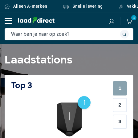
Alleen A-merken
Snelle levering
Vakku
0
Laadstations
Top 3
1
2
3
1
2
3