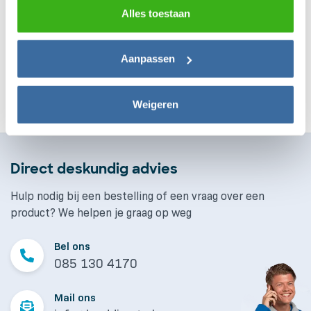
locatiegegevens, voorkeuren en surfgedrag. U kunt
Alles toestaan
Vakkundige installatie
hieronder uw toestemming instellen voor het gebruik van
Persoonlijk advies
deze gegevens en dit later aanpassen via het icoon
Aanpassen
linksonder of het
privacybeleid
.
EV-Expert
Weigeren
Direct deskundig advies
Hulp nodig bij een bestelling of een vraag over een
product? We helpen je graag op weg
Bel ons
085 130 4170
Mail ons