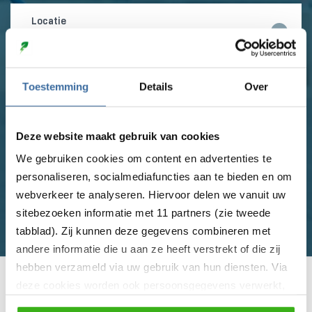
Thuislocatie
Toestemming
Details
Over
Universeel
Deze website maakt gebruik van cookies
Vergelijk nu
We gebruiken cookies om content en advertenties te
personaliseren, socialmediafuncties aan te bieden en om
webverkeer te analyseren. Hiervoor delen we vanuit uw
Bekijk alle laadpalen
sitebezoeken informatie met 11 partners (zie tweede
tabblad). Zij kunnen deze gegevens combineren met
andere informatie die u aan ze heeft verstrekt of die zij
hebben verzameld via uw gebruik van hun diensten. Via
Alleen A-merken
deze cookies worden ook persoonsgegevens verwerkt,
zoals unieke gebruikers-ID’s, IP-adressen,
Laagste prijs garantie