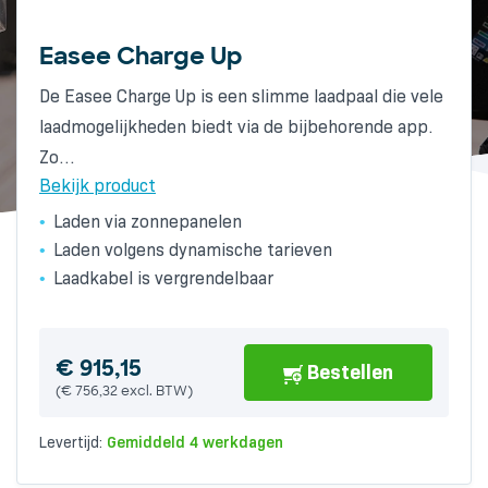
Easee Charge Up
Alfen Eve Single Pro-line socket
Wallbox Pulsar Plus 3-Fase 22kW
De Easee Charge Up is een slimme laadpaal die vele
De Alfen Eve Single Pro-line met RFID is een
The compact Wallbox Pulsar Plus has a particularly
laadmogelijkheden biedt via de bijbehorende app.
compacte, toekomstbestendige laadoplossing met
attractive design. The charger has a fixed cable
Zo…
Type 2-socket voor nagenoeg…
(Type…
Bekijk product
Bekijk product
Bekijk product
Laden via zonnepanelen
Toekomstbestendig
Laden volgens dynamische tarieven
Standaard RIFD-kaartlezer
Laadkabel is vergrendelbaar
Europese A-kwaliteit
€
681,01
Bestellen
(
€
562,82
excl. BTW)
Levertijd:
Gemiddeld 6 werkdagen
€
€
915,15
1.191,85
Bestellen
Bestellen
(
(
€
€
756,32
985,00
excl. BTW)
excl. BTW)
Levertijd:
Levertijd:
Gemiddeld 4 werkdagen
Gemiddeld 6 werkdagen