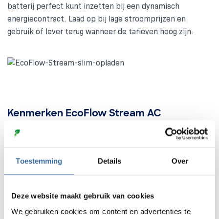
batterij perfect kunt inzetten bij een dynamisch
energiecontract. Laad op bij lage stroomprijzen en
gebruik of lever terug wanneer de tarieven hoog zijn.
Kenmerken EcoFlow Stream AC
De EcoFlow Stream Pro biedt het perfecte systeem voor
het opslaan van uw energie:
Toestemming
Details
Over
Specificaties EcoFlow Stream Pro
Plug & Play
Deze website maakt gebruik van cookies
10 jaar garantie
We gebruiken cookies om content en advertenties te
Te gebruiken als noodstroomvoorziening via