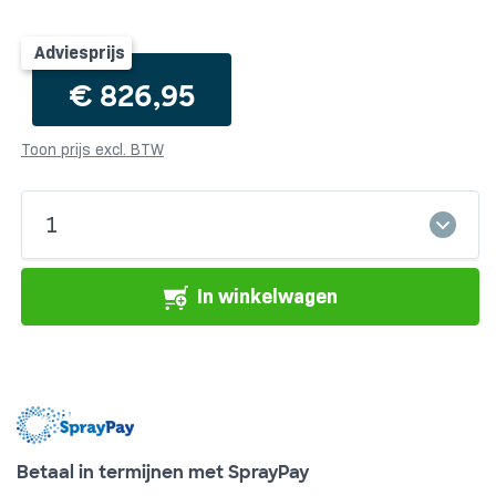
Adviesprijs
€
826,95
Toon prijs excl. BTW
EcoFlow
1
Stream
Pro
1,92kWh
In winkelwagen
Plug
&
Play
thuisbatterij
aantal
Betaal in termijnen met SprayPay