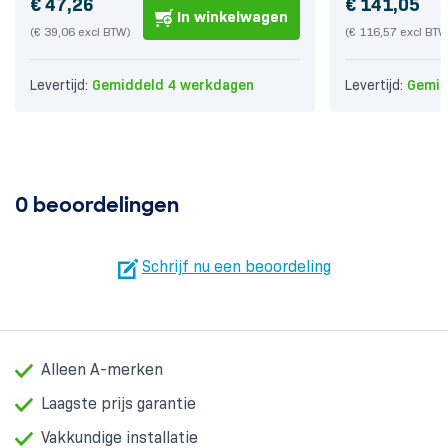
€
47,26
€
141,05
In winkelwagen
(
€
39,06
excl BTW)
(
€
116,57
excl BTW
Levertijd:
Gemiddeld 4 werkdagen
Levertijd:
Gemid
0 beoordelingen
Schrijf nu een beoordeling
Alleen A-merken
Laagste prijs garantie
Vakkundige installatie