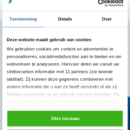
Toestemming
Details
Over
Direct deskundig advies
Deze website maakt gebruik van cookies
Hulp nodig bij een bestelling of een vraag over een
We gebruiken cookies om content en advertenties te
product? We helpen je graag op weg
personaliseren, socialmediafuncties aan te bieden en om
webverkeer te analyseren. Hiervoor delen we vanuit uw
Bel ons
sitebezoeken informatie met 11 partners (zie tweede
085 130 4170
tabblad). Zij kunnen deze gegevens combineren met
andere informatie die u aan ze heeft verstrekt of die zij
Mail ons
hebben verzameld via uw gebruik van hun diensten. Via
info@laaddirect.nl
deze cookies worden ook persoonsgegevens verwerkt,
zoals unieke gebruikers-ID’s, IP-adressen,
locatiegegevens, voorkeuren en surfgedrag. U kunt
Naar contactformulier
Alles toestaan
hieronder uw toestemming instellen voor het gebruik van