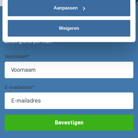
deze gegevens en dit later aanpassen via het icoon
Aanpassen
linksonder of het
privacybeleid
.
Claim nu gratis de Laadgids!
Weigeren
Vul onderstaand formulier in en ontvang de Laadgids
direct gratis per mail!
Voornaam*
E-mailadres*
Bevestigen