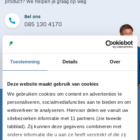
product? We helpen je graag op weg
Bel ons
085 130 4170
Mail ons
info@laaddirect.nl
Toestemming
Details
Over
Naar contactformulier
Deze website maakt gebruik van cookies
We gebruiken cookies om content en advertenties te
personaliseren, socialmediafuncties aan te bieden en om
Claim nu gratis de Laadgids!
webverkeer te analyseren. Hiervoor delen we vanuit uw
Vul onderstaand formulier in en ontvang de Laadgids
sitebezoeken informatie met 11 partners (zie tweede
direct gratis per mail!
tabblad). Zij kunnen deze gegevens combineren met
andere informatie die u aan ze heeft verstrekt of die zij
Voornaam*