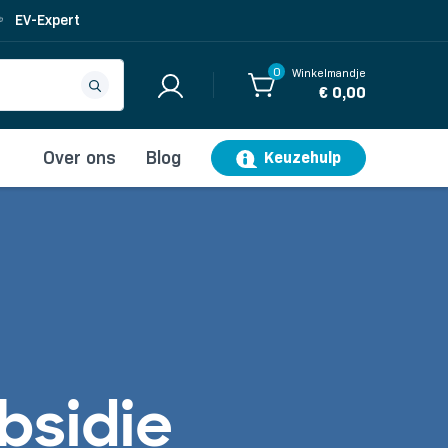
EV-Expert
0
Winkelmandje
€ 0,00
Over ons
Blog
Keuzehulp
bsidie