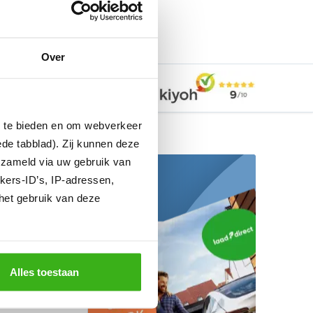
Over
EV-Expert
n te bieden en om webverkeer
ede tabblad). Zij kunnen deze
erzameld via uw gebruik van
kers-ID’s, IP-adressen,
de Laadgids!
het gebruik van deze
ier in en ontvang
is per mail!
Alles toestaan