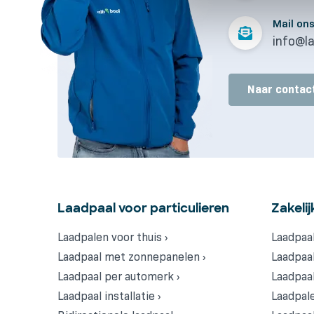
Mail on
info@la
Naar contac
Laadpaal voor particulieren
Zakelij
Laadpalen voor thuis ›
Laadpaal
Laadpaal met zonnepanelen ›
Laadpaal
Laadpaal per automerk ›
Laadpaal
Laadpaal installatie ›
Laadpale