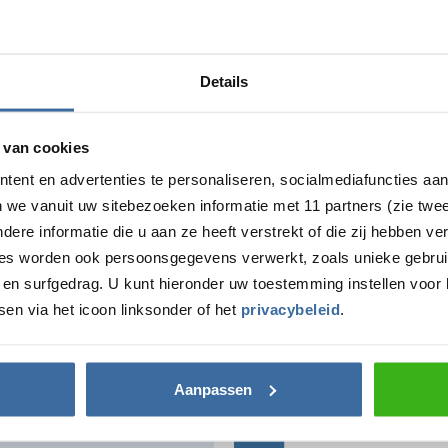
Details
e
Vakkundige installatie
Persoonlijk advies
 van cookies
tent en advertenties te personaliseren, socialmediafuncties aa
n we vanuit uw sitebezoeken informatie met 11 partners (zie twe
re informatie die u aan ze heeft verstrekt of die zij hebben v
ies worden ook persoonsgegevens verwerkt, zoals unieke gebrui
undig advies
Claim nu gratis 
en surfgedrag. U kunt hieronder uw toestemming instellen voor 
sen via het icoon linksonder of het
privacybeleid
.
n bestelling of een
Vul onderstaand formul
roduct? We helpen je
de Laadgids direct grat
Voornaam*
Aanpassen
30 4170