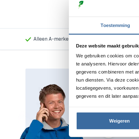
Toestemming
Alleen A-merken
Laagste prijs garanti
Deze website maakt gebruik
We gebruiken cookies om con
te analyseren. Hiervoor dele
gegevens combineren met ande
hun diensten. Via deze cook
Direct desk
locatiegegevens, voorkeuren 
gegevens en dit later aanpas
Hulp nodig bij ee
vraag over een p
graag op weg
Weigeren
Bel ons
085 1