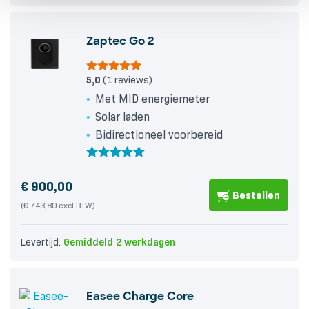
€ 718,74
Zaptec Go 2
5,0
(1 reviews)
Met MID energiemeter
Solar laden
Bidirectioneel voorbereid
Gewaardeerd
5.00
€
900,00
uit 5
Bestellen
(€ 743,80 excl BTW)
Levertijd:
Gemiddeld 2 werkdagen
Easee Charge Core