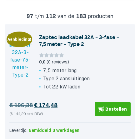
97
t/m
112
van de
183
producten
Zaptec laadkabel 32A – 3-fase –
Aanbieding!
7,5 meter – Type 2
0,0
(0 reviews)
7,5 meter lang
Type 2 aansluitingen
Tot 22 kW laden
Oorspronkelijke
Huidige
€
196,38
€
174,48
Bestellen
prijs
prijs
(€ 144,20 excl BTW)
was:
is:
Levertijd:
Gemiddeld 3 werkdagen
€ 196,38.
€ 174,48.