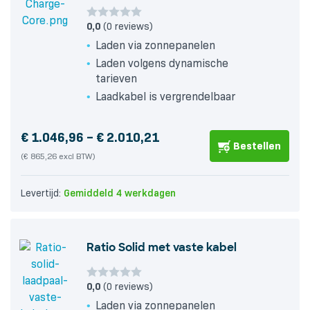
0,0
(0 reviews)
Laden via zonnepanelen
Laden volgens dynamische
tarieven
Laadkabel is vergrendelbaar
Price
€
1.046,96
–
€
2.010,21
Bestellen
range:
(€ 865,26 excl BTW)
€ 1.046,96
Levertijd:
Gemiddeld 4 werkdagen
through
€ 2.010,21
Ratio Solid met vaste kabel
0,0
(0 reviews)
Laden via zonnepanelen