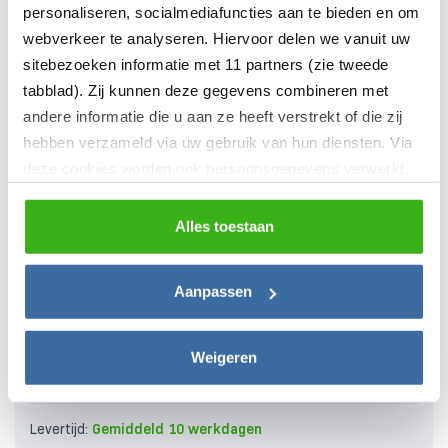
Vakkundige installatie
personaliseren, socialmediafuncties aan te bieden en om
webverkeer te analyseren. Hiervoor delen we vanuit uw
Persoonlijk advies
sitebezoeken informatie met 11 partners (zie tweede
tabblad). Zij kunnen deze gegevens combineren met
andere informatie die u aan ze heeft verstrekt of die zij
hebben verzameld via uw gebruik van hun diensten. Via
Volt Time One
deze cookies worden ook persoonsgegevens verwerkt,
zoals unieke gebruikers-ID’s, IP-adressen,
0,0
(0 reviews)
locatiegegevens, voorkeuren en surfgedrag. U kunt
Alles toestaan
Besturing via app
hieronder uw toestemming instellen voor het gebruik van
Vaste kabel
deze gegevens en dit later aanpassen via het icoon
Solar laden
Aanpassen
linksonder of het
privacybeleid
.
Price
€
629,20
–
€
718,74
Weigeren
Bestellen
range:
(€ 520,00 excl BTW)
€ 629,20
Levertijd:
Gemiddeld 10 werkdagen
through