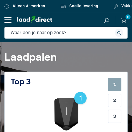
Alleen A-merken
Snelle levering
Vakku
0
Laadpalen
Top 3
1
2
3
1
2
3