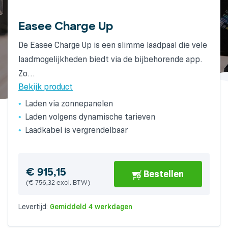
Easee Charge Up
Alfen Eve Single Pro-line socket
Wallbox Pulsar Plus 3-Fase 22kW
De Easee Charge Up is een slimme laadpaal die vele
De Alfen Eve Single Pro-line met RFID is een
The compact Wallbox Pulsar Plus has a particularly
laadmogelijkheden biedt via de bijbehorende app.
compacte, toekomstbestendige laadoplossing met
attractive design. The charger has a fixed cable
Zo…
Type 2-socket voor nagenoeg…
(Type…
Bekijk product
Bekijk product
Bekijk product
Laden via zonnepanelen
Toekomstbestendig
Laden volgens dynamische tarieven
Standaard RIFD-kaartlezer
Laadkabel is vergrendelbaar
Europese A-kwaliteit
€
681,01
Bestellen
(
€
562,82
excl. BTW)
Levertijd:
Gemiddeld 6 werkdagen
€
€
915,15
1.191,85
Bestellen
Bestellen
(
(
€
€
756,32
985,00
excl. BTW)
excl. BTW)
Levertijd:
Levertijd:
Gemiddeld 4 werkdagen
Gemiddeld 6 werkdagen