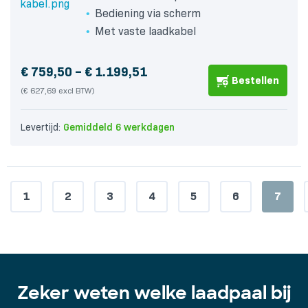
Bediening via scherm
Met vaste laadkabel
Price
€
759,50
–
€
1.199,51
Bestellen
range:
(€ 627,69 excl BTW)
€ 759,50
Levertijd:
Gemiddeld 6 werkdagen
through
€ 1.199,51
1
2
3
4
5
6
7
Zeker weten welke laadpaal bij