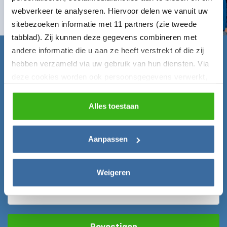
Naar contactformulier
webverkeer te analyseren. Hiervoor delen we vanuit uw
sitebezoeken informatie met 11 partners (zie tweede
tabblad). Zij kunnen deze gegevens combineren met
andere informatie die u aan ze heeft verstrekt of die zij
Claim nu gratis de Laadgids!
hebben verzameld via uw gebruik van hun diensten. Via
deze cookies worden ook persoonsgegevens verwerkt,
Vul onderstaand formulier in en ontvang de Laadgids
zoals unieke gebruikers-ID’s, IP-adressen,
direct gratis per mail!
locatiegegevens, voorkeuren en surfgedrag. U kunt
Alles toestaan
hieronder uw toestemming instellen voor het gebruik van
Voornaam*
deze gegevens en dit later aanpassen via het icoon
Aanpassen
linksonder of het
privacybeleid
.
E-mailadres*
Weigeren