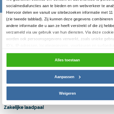
socialmediafuncties aan te bieden en om webverkeer te anal
Hiervoor delen we vanuit uw sitebezoeken informatie met 11 
(zie tweede tabblad). Zij kunnen deze gegevens combineren
Laadpaal voor particulieren
andere informatie die u aan ze heeft verstrekt of die zij hebb
verzameld via uw gebruik van hun diensten. Via deze cookie
Laadpalen voor thuis ›
worden ook persoonsgegevens verwerkt, zoals unieke gebru
Laadpaal met zonnepanelen ›
ID’s, IP-adressen, locatiegegevens, voorkeuren en surfgedr
Laadpaal per automerk ›
kunt hieronder uw toestemming instellen voor het gebruik va
Laadpaal installatie ›
gegevens en dit later aanpassen via het icoon linksonder of 
Alles toestaan
Bidirectionele laadpaal ›
privacybeleid
.
Laadpaal monumentaal pand ›
Aanpassen
Laadpaal betalen in termijnen ›
Keuzehulp ›
Bekijk alle laadpalen ›
Weigeren
Zakelijke laadpaal