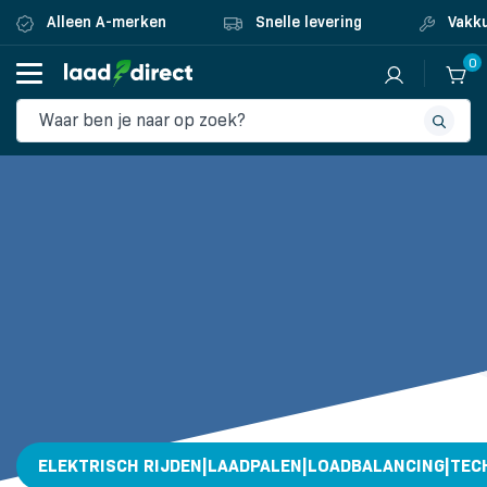
Alleen A-merken
Snelle levering
Vakku
0
ELEKTRISCH RIJDEN|LAADPALEN|LOADBALANCING|TEC