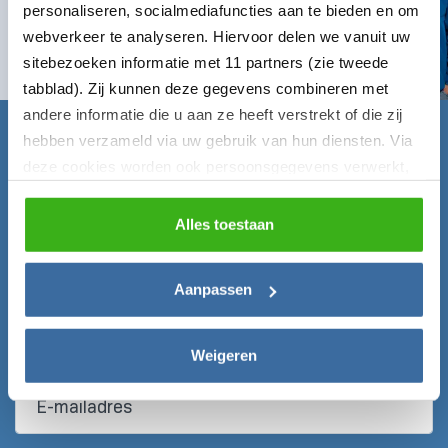
personaliseren, socialmediafuncties aan te bieden en om
Naar contactformulier
webverkeer te analyseren. Hiervoor delen we vanuit uw
sitebezoeken informatie met 11 partners (zie tweede
tabblad). Zij kunnen deze gegevens combineren met
andere informatie die u aan ze heeft verstrekt of die zij
hebben verzameld via uw gebruik van hun diensten. Via
Claim nu gratis de Laadgids!
deze cookies worden ook persoonsgegevens verwerkt,
Vul onderstaand formulier in en ontvang de Laadgids
zoals unieke gebruikers-ID’s, IP-adressen,
direct gratis per mail!
locatiegegevens, voorkeuren en surfgedrag. U kunt
Alles toestaan
hieronder uw toestemming instellen voor het gebruik van
Voornaam*
deze gegevens en dit later aanpassen via het icoon
Aanpassen
linksonder of het
privacybeleid
.
Weigeren
E-mailadres*