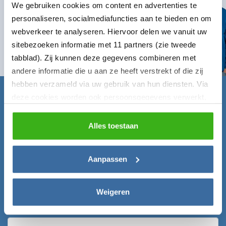
We gebruiken cookies om content en advertenties te
info@laaddirect.nl
personaliseren, socialmediafuncties aan te bieden en om
webverkeer te analyseren. Hiervoor delen we vanuit uw
Naar contactformulier
sitebezoeken informatie met 11 partners (zie tweede
tabblad). Zij kunnen deze gegevens combineren met
andere informatie die u aan ze heeft verstrekt of die zij
hebben verzameld via uw gebruik van hun diensten. Via
deze cookies worden ook persoonsgegevens verwerkt,
Claim nu gratis de Laadgids!
zoals unieke gebruikers-ID’s, IP-adressen,
Vul onderstaand formulier in en ontvang de Laadgids
locatiegegevens, voorkeuren en surfgedrag. U kunt
Alles toestaan
direct gratis per mail!
hieronder uw toestemming instellen voor het gebruik van
deze gegevens en dit later aanpassen via het icoon
Voornaam*
Aanpassen
linksonder of het
privacybeleid
.
Weigeren
E-mailadres*