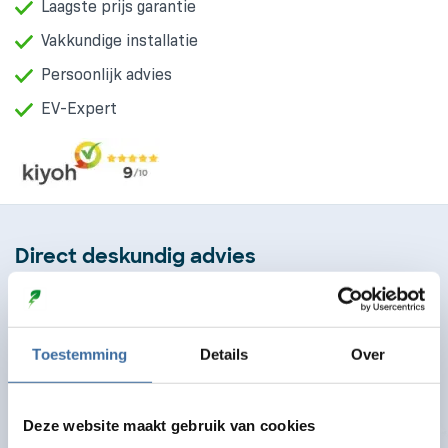
Laagste prijs garantie
Vakkundige installatie
Persoonlijk advies
EV-Expert
Direct deskundig advies
Hulp nodig bij een bestelling of een vraag over een
product? We helpen je graag op weg
Toestemming
Details
Over
Bel ons
085 130 4170
Deze website maakt gebruik van cookies
Mail ons