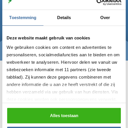
Toestemming
Details
Over
Deze website maakt gebruik van cookies
We gebruiken cookies om content en advertenties te
personaliseren, socialmediafuncties aan te bieden en om
webverkeer te analyseren. Hiervoor delen we vanuit uw
sitebezoeken informatie met 11 partners (zie tweede
Laadpaal voor particulieren
tabblad). Zij kunnen deze gegevens combineren met
andere informatie die u aan ze heeft verstrekt of die zij
Laadpalen voor thuis ›
hebben verzameld via uw gebruik van hun diensten. Via
Laadpaal met zonnepanelen ›
deze cookies worden ook persoonsgegevens verwerkt,
Laadpaal per automerk ›
zoals unieke gebruikers-ID’s, IP-adressen,
Laadpaal installatie ›
locatiegegevens, voorkeuren en surfgedrag. U kunt
Alles toestaan
Bidirectionele laadpaal ›
hieronder uw toestemming instellen voor het gebruik van
Laadpaal monumentaal pand ›