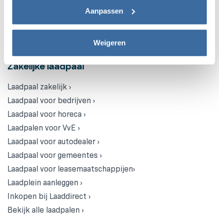
deze gegevens en dit later aanpassen via het icoon
Aanpassen
Laadpaal betalen in termijnen ›
linksonder of het
privacybeleid
.
Keuzehulp ›
Bekijk alle laadpalen ›
Weigeren
Zakelijke laadpaal
Laadpaal zakelijk ›
Laadpaal voor bedrijven ›
Laadpaal voor horeca ›
Laadpalen voor VvE ›
Laadpaal voor autodealer ›
Laadpaal voor gemeentes ›
Laadpaal voor leasemaatschappijen›
Laadplein aanleggen ›
Inkopen bij Laaddirect ›
Bekijk alle laadpalen ›