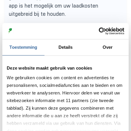
app is het mogelijk om uw laadkosten
uitgebreid bij te houden.
Backoffice voor zakelijk gebruik
Toestemming
Details
Over
Zoals benoemd kunt u uw laadkosten
verrekenen met uw werkgever of eigen bedrijf.
Deze website maakt gebruik van cookies
Echter is het dus ook mogelijk om u uw
We gebruiken cookies om content en advertenties te
laadpaal beschikbaar te stellen voor uw
personaliseren, socialmediafuncties aan te bieden en om
werknemers. Zo kunnen zij met behulp van een
webverkeer te analyseren. Hiervoor delen we vanuit uw
laadpas uw laadpaal ontgrendelen en
sitebezoeken informatie met 11 partners (zie tweede
vervolgens opladen. Op deze manier kunt u
tabblad). Zij kunnen deze gegevens combineren met
bepalen welke werknemers gebruik kunnen
andere informatie die u aan ze heeft verstrekt of die zij
maken van de laadpaal en of dit tegen een
hebben verzameld via uw gebruik van hun diensten. Via
tarief – of gratis zal zijn.
deze cookies worden ook persoonsgegevens verwerkt,