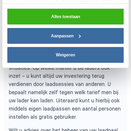
zoals unieke gebruikers-ID’s, IP-adressen,
U kunt gebruik maken van meerdere laders,
locatiegegevens, voorkeuren en surfgedrag. U kunt
Alles toestaan
waarbij alle gegevens overzichtelijk worden
hieronder uw toestemming instellen voor het gebruik van
bijgehouden door één systeem. U kunt uw
deze gegevens en dit later aanpassen via het icoon
backoffice systeem ook inzetten voor het
Aanpassen
linksonder of het
privacybeleid
.
verrekenen van laadsessies met externe
gebruikers. Bijvoorbeeld als eigenaar van een
Weigeren
horeca gelegenheid, supermarkt of in overige
situaties. Op welke manier u de laders ook
inzet – u kunt altijd uw investering terug
verdienen door laadsessies van anderen. U
bepaalt namelijk zelf tegen welk tarief men bij
uw lader kan laden. Uiteraard kunt u hierbij ook
middels eigen laadpassen een aantal personen
instellen als gratis gebruiker.
Wilt u advies over het beheer van uw laadpaal,