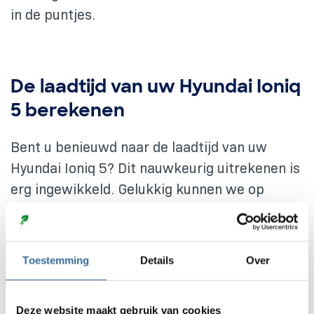
in de puntjes.
De laadtijd van uw Hyundai Ioniq
5 berekenen
Bent u benieuwd naar de laadtijd van uw
Hyundai Ioniq 5? Dit nauwkeurig uitrekenen is
erg ingewikkeld. Gelukkig kunnen we op
eenvoudige wijze toch een nauwkeurige
schatting maken. Dit doen we door de
accucapaciteit van de Ioniq te delen door het
Toestemming
Details
Over
AC-laadvermogen. Vervolgens delen we dit
door 0,85. Als formule ziet deze berekening
Deze website maakt gebruik van cookies