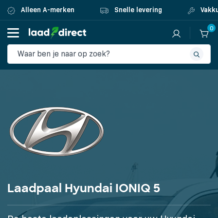
Alleen A-merken
Snelle levering
Vakku
0
Laadpaal Hyundai IONIQ 5