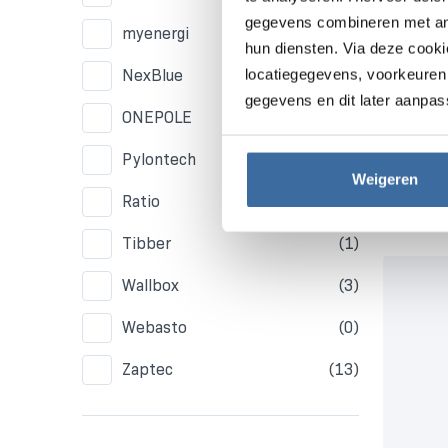
gegevens combineren met ande
myenergi
(0)
hun diensten. Via deze cook
locatiegegevens, voorkeuren 
NexBlue
(2)
gegevens en dit later aanpas
ONEPOLE
(4)
Pylontech
(8)
Weigeren
Ratio
(11)
Tibber
(1)
Wallbox
(3)
Webasto
(0)
Zaptec
(13)