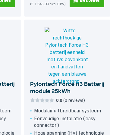
ellen
Bestellen
(€ 1.645,00 excl BTW)
tterij
Pylontech Force H3 Batterij
module 25kWh
0,0
(0 reviews)
ysteem
Modulair uitbreidbaar systeem
asy
Eenvoudige installatie ('easy
connector')
nologie
Hoge spanning (HV) technologie