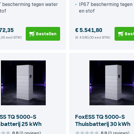
7 bescherming tegen water
IP67 bescherming tegen
tof
en stof
72,35
€
5.541,80
Bestellen
Best
,00 excl BTW)
(€ 4.580,00 excl BTW)
SS TQ 5000-S
FoxESS TQ 5000-S
sbatterij 25 kWh
Thuisbatterij 30 kWh
0,0
(0 reviews)
0,0
(0 reviews)