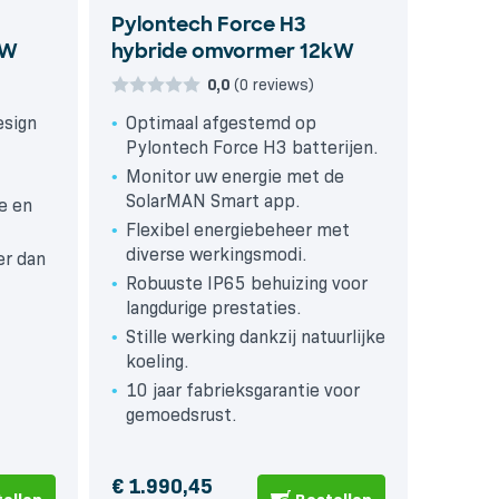
Pylontech Force H3
kW
hybride omvormer 12kW
0,0
(0 reviews)
esign
Optimaal afgestemd op
Pylontech Force H3 batterijen.
Monitor uw energie met de
SolarMAN Smart app.
e en
Flexibel energiebeheer met
diverse werkingsmodi.
er dan
Robuuste IP65 behuizing voor
langdurige prestaties.
Stille werking dankzij natuurlijke
koeling.
10 jaar fabrieksgarantie voor
gemoedsrust.
€
1.990,45