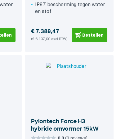
 water
IP67 bescherming tegen water
en stof
€
7.389,47
ellen
Bestellen
(€ 6.107,00 excl BTW)
Pylontech Force H3
hybride omvormer 15kW
0,0
(0 reviews)