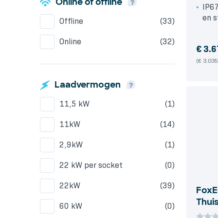
Online of offline
IP6
en s
Offline
(33)
Online
(32)
€
3.6
(€ 3.035
Laadvermogen
11,5 kW
(1)
11kW
(14)
2,9kW
(1)
22 kW per socket
(0)
22kW
(39)
FoxE
Thui
60 kW
(0)