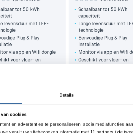
albaar tot 50 kWh
Schaalbaar tot 50 kWh
citeit
capaciteit
e levensduur met LFP-
Lange levensduur met LF
nologie
technologie
oudige Plug & Play
Eenvoudige Plug & Play
allatie
installatie
tor via app en Wifi dongle
Monitor via app en Wifi d
hikt voor vloer- en
Geschikt voor vloer- en
dmontage
wandmontage
7 bescherming tegen water
IP67 bescherming tegen
tof
en stof
Details
35,93
€
11.083,60
Bestellen
Best
,00 excl BTW)
(€ 9.160,00 excl BTW)
 van cookies
tent en advertenties te personaliseren, socialmediafuncties aa
n we vanuit uw sitebezoeken informatie met 11 partners (zie twe