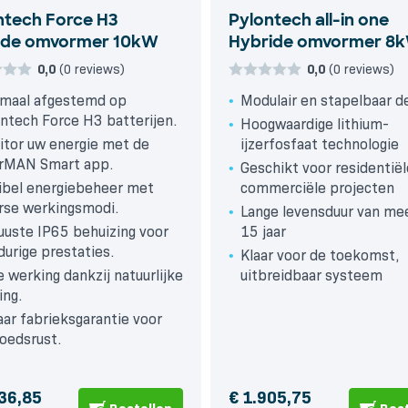
ntech Force H3
Pylontech all-in one
ide omvormer 10kW
Hybride omvormer 8
0,0
(0 reviews)
0,0
(0 reviews)
imaal afgestemd op
Modulair en stapelbaar d
ntech Force H3 batterijen.
Hoogwaardige lithium-
tor uw energie met de
ijzerfosfaat technologie
arMAN Smart app.
Geschikt voor residentiël
ibel energiebeheer met
commerciële projecten
rse werkingsmodi.
Lange levensduur van me
uste IP65 behuizing voor
15 jaar
durige prestaties.
Klaar voor de toekomst,
le werking dankzij natuurlijke
uitbreidbaar systeem
ing.
aar fabrieksgarantie voor
oedsrust.
36,85
€
1.905,75