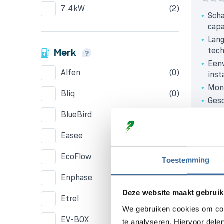
7.4kW
(2)
Scha
capa
Lang
tech
Merk
Eenv
Alfen
(0)
inst
Moni
Bliq
(0)
Gesc
wan
BlueBird
(0)
IP6
Easee
(0)
en s
EcoFlow
(15)
Toestemming
Enphase
(1)
€
9.2
(€ 7.633
Deze website maakt gebruik
Etrel
(0)
We gebruiken cookies om con
EV-BOX
(0)
te analyseren. Hiervoor dele