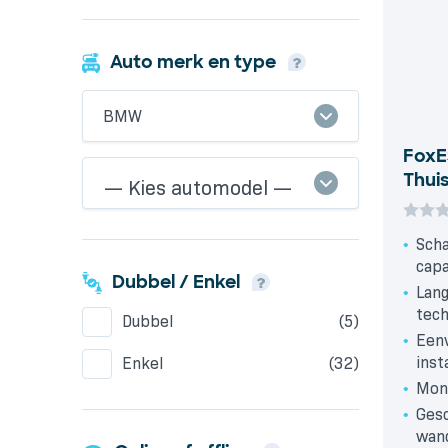
Auto merk en type
BMW
FoxE
Thui
Scha
capa
Dubbel / Enkel
Lang
tech
Dubbel
(5)
Eenv
inst
Enkel
(32)
Moni
Gesc
wan