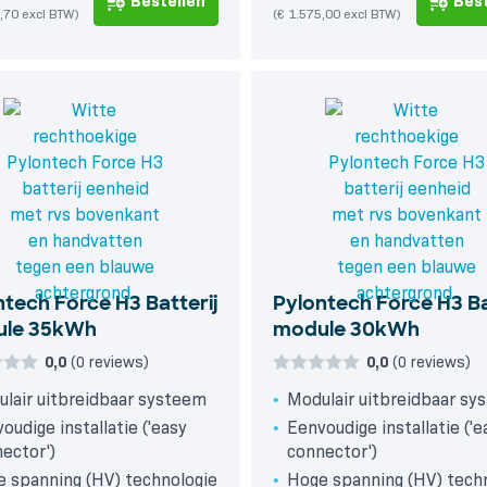
Bestellen
Best
,70 excl BTW)
(€ 1.575,00 excl BTW)
ntech Force H3 Batterij
Pylontech Force H3 Ba
le 35kWh
module 30kWh
0,0
(0 reviews)
0,0
(0 reviews)
lair uitbreidbaar systeem
Modulair uitbreidbaar s
oudige installatie ('easy
Eenvoudige installatie ('e
ector')
connector')
 spanning (HV) technologie
Hoge spanning (HV) tech