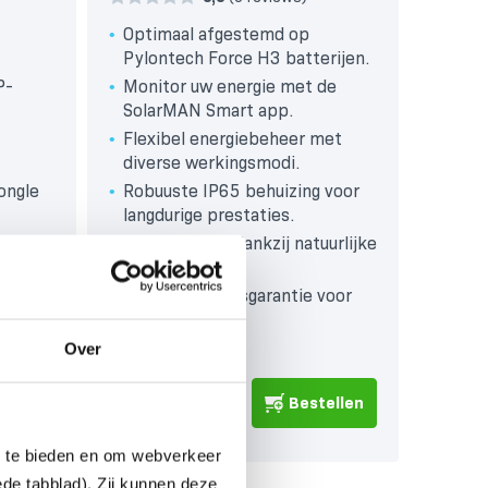
Optimaal afgestemd op
Pylontech Force H3 batterijen.
P-
Monitor uw energie met de
SolarMAN Smart app.
Flexibel energiebeheer met
diverse werkingsmodi.
ongle
Robuuste IP65 behuizing voor
langdurige prestaties.
Stille werking dankzij natuurlijke
koeling.
 water
10 jaar fabrieksgarantie voor
gemoedsrust.
Over
€
2.057,00
ellen
Bestellen
(€ 1.700,00 excl BTW)
n te bieden en om webverkeer
ede tabblad). Zij kunnen deze