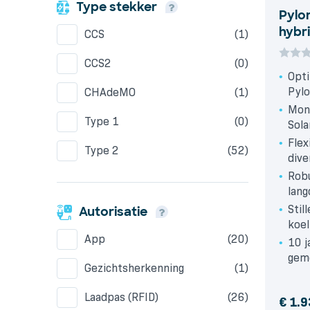
Type stekker
Pylo
hybr
CCS
(1)
CCS2
(0)
Opt
Pylo
CHAdeMO
(1)
Moni
Type 1
(0)
Sol
Flex
Type 2
(52)
dive
Robu
lang
Stil
Autorisatie
koel
App
(20)
10 j
gem
Gezichtsherkenning
(1)
Laadpas (RFID)
(26)
€
1.9