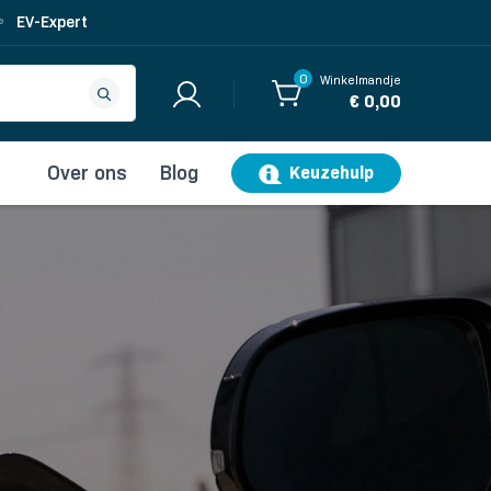
EV-Expert
0
Winkelmandje
€ 0,00
Over ons
Blog
Keuzehulp