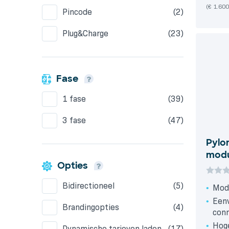
(€ 1.600
Pincode
(2)
Plug&Charge
(23)
Fase
1 fase
(39)
3 fase
(47)
Pylo
modu
Opties
Bidirectioneel
(5)
Modu
Eenv
Brandingopties
(4)
conn
Hoge
Dynamische tarieven laden
(17)