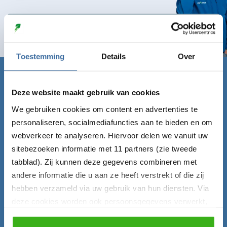
Naar contactformulier
Toestemming
Details
Over
Claim nu gratis de Laadgids!
Deze website maakt gebruik van cookies
Vul onderstaand formulier in en ontvang de Laadgids
We gebruiken cookies om content en advertenties te
direct gratis per mail!
personaliseren, socialmediafuncties aan te bieden en om
webverkeer te analyseren. Hiervoor delen we vanuit uw
Voornaam*
sitebezoeken informatie met 11 partners (zie tweede
tabblad). Zij kunnen deze gegevens combineren met
andere informatie die u aan ze heeft verstrekt of die zij
hebben verzameld via uw gebruik van hun diensten. Via
E-mailadres*
deze cookies worden ook persoonsgegevens verwerkt,
zoals unieke gebruikers-ID’s, IP-adressen,