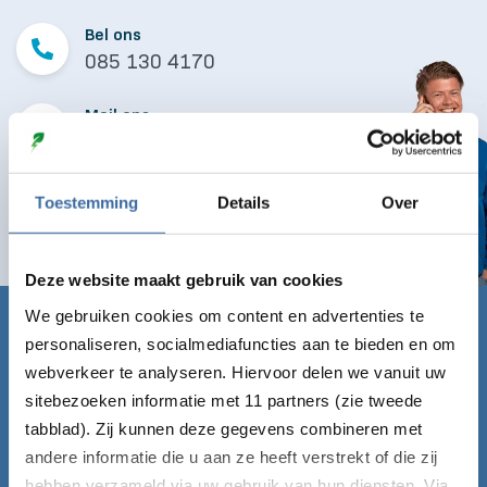
Bel ons
085 130 4170
Mail ons
info@laaddirect.nl
Toestemming
Details
Over
Naar contactformulier
Deze website maakt gebruik van cookies
We gebruiken cookies om content en advertenties te
Claim nu gratis de Laadgids!
personaliseren, socialmediafuncties aan te bieden en om
webverkeer te analyseren. Hiervoor delen we vanuit uw
Vul onderstaand formulier in en ontvang de Laadgids
sitebezoeken informatie met 11 partners (zie tweede
direct gratis per mail!
tabblad). Zij kunnen deze gegevens combineren met
andere informatie die u aan ze heeft verstrekt of die zij
Voornaam*
hebben verzameld via uw gebruik van hun diensten. Via