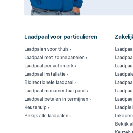
Laadpaal voor particulieren
Zakelij
Laadpalen voor thuis ›
Laadpaal
Laadpaal met zonnepanelen ›
Laadpaal
Laadpaal per automerk ›
Laadpaal
Laadpaal installatie ›
Laadpale
Bidirectionele laadpaal ›
Laadpaal
Laadpaal monumentaal pand ›
Laadpaa
Laadpaal betalen in termijnen ›
Laadpaal
Keuzehulp ›
Laadplei
Bekijk alle laadpalen ›
Inkopen 
Bekijk al
Keuzehul