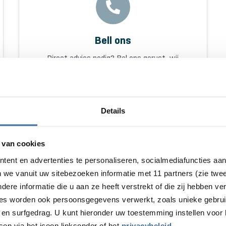
Bell ons
Direct advies nodig? Bel ons gerust, wij
helpen u graag.
085 130 4170
Maandag t/m vrijdag van 10.00 tot 16.00 uur.
Details
 van cookies
tent en advertenties te personaliseren, socialmediafuncties aa
n we vanuit uw sitebezoeken informatie met 11 partners (zie twe
re informatie die u aan ze heeft verstrekt of die zij hebben v
ies worden ook persoonsgegevens verwerkt, zoals unieke gebrui
e
Vakkundige installatie
Persoonlijk advies
en surfgedrag. U kunt hieronder uw toestemming instellen voor 
sen via het icoon linksonder of het
privacybeleid
.