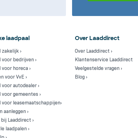
ke laadpaal
Over Laaddirect
 zakelijk ›
Over Laaddirect ›
 voor bedrijven ›
Klantenservice Laaddirect
 voor horeca ›
Veelgestelde vragen ›
n voor VvE ›
Blog ›
 voor autodealer ›
l voor gemeentes ›
 voor leasemaatschappijen›
n aanleggen ›
bij Laaddirect ›
le laadpalen ›
p ›