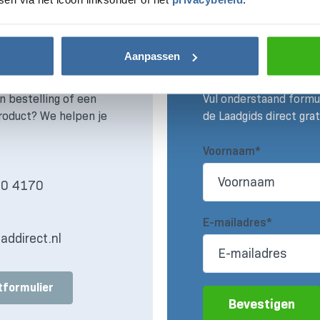
Aanpassen
undig advies
Claim nu gratis 
n bestelling of een
Vul onderstaand formul
roduct? We helpen je
de Laadgids direct grat
Voornaam*
30 4170
s
E-mailadres*
addirect.nl
tformulier
Bevestigen