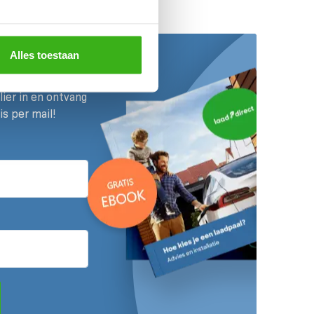
Alles toestaan
de Laadgids!
ier in en ontvang
is per mail!