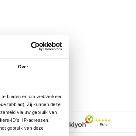
Over
n te bieden en om webverkeer
ede tabblad). Zij kunnen deze
erzameld via uw gebruik van
kers-ID’s, IP-adressen,
EV-Expert
het gebruik van deze