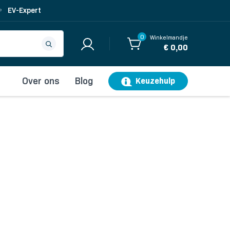
EV-Expert
0
Winkelmandje
€ 0,00
Over ons
Blog
Keuzehulp