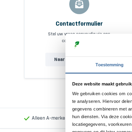
Contactformulier
Stel uw vraag eenvoudig via ons
contactformulier.
Naar contactformulier
Toestemming
Deze website maakt gebruik
We gebruiken cookies om con
te analyseren. Hiervoor dele
gegevens combineren met ande
hun diensten. Via deze cook
Alleen A-merken
Laagste prijs garanti
locatiegegevens, voorkeuren 
gegevens en dit later aanpas