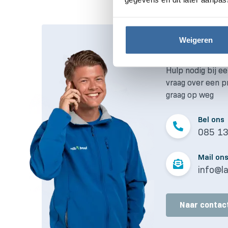
Weigeren
Direct desk
Hulp nodig bij ee
vraag over een p
graag op weg
Bel ons
085 1
Mail on
info@la
Naar contac