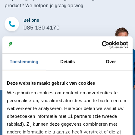
product? We helpen je graag op weg
Bel ons
085 130 4170
Mail ons
info@laaddirect.nl
Toestemming
Details
Over
Naar contactformulier
Deze website maakt gebruik van cookies
We gebruiken cookies om content en advertenties te
personaliseren, socialmediafuncties aan te bieden en om
Claim nu gratis de Laadgids!
webverkeer te analyseren. Hiervoor delen we vanuit uw
sitebezoeken informatie met 11 partners (zie tweede
Vul onderstaand formulier in en ontvang de Laadgids
tabblad). Zij kunnen deze gegevens combineren met
direct gratis per mail!
andere informatie die u aan ze heeft verstrekt of die zij