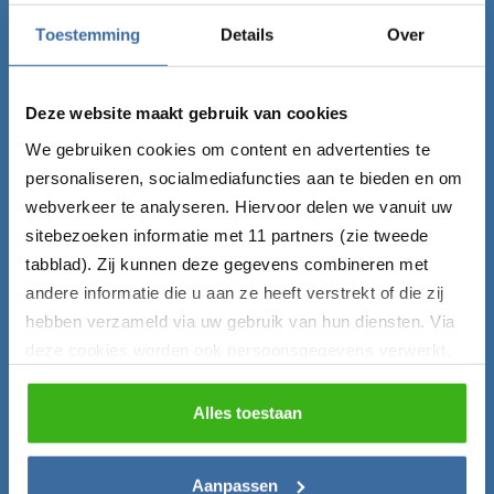
Claim nu gratis de Laadgids!
Toestemming
Details
Over
Vul onderstaand formulier in en ontvang de Laadgids
direct gratis per mail!
Deze website maakt gebruik van cookies
Voornaam*
We gebruiken cookies om content en advertenties te
personaliseren, socialmediafuncties aan te bieden en om
webverkeer te analyseren. Hiervoor delen we vanuit uw
sitebezoeken informatie met 11 partners (zie tweede
E-mailadres*
tabblad). Zij kunnen deze gegevens combineren met
andere informatie die u aan ze heeft verstrekt of die zij
hebben verzameld via uw gebruik van hun diensten. Via
deze cookies worden ook persoonsgegevens verwerkt,
Bevestigen
zoals unieke gebruikers-ID’s, IP-adressen,
locatiegegevens, voorkeuren en surfgedrag. U kunt
Alles toestaan
hieronder uw toestemming instellen voor het gebruik van
deze gegevens en dit later aanpassen via het icoon
Aanpassen
linksonder of het
privacybeleid
.