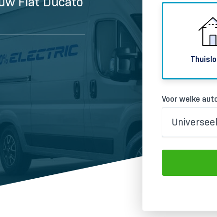
 uw Fiat Ducato
Thuislo
Voor welke auto
Universee