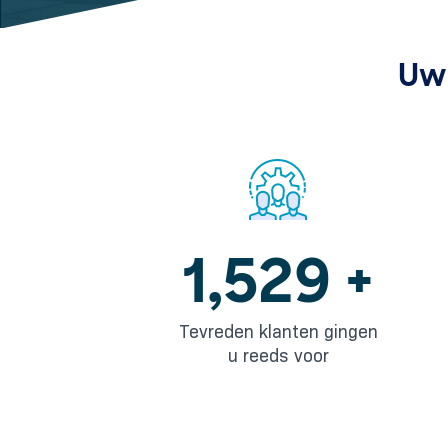
Uw 
2,165
+
Tevreden klanten gingen
u reeds voor