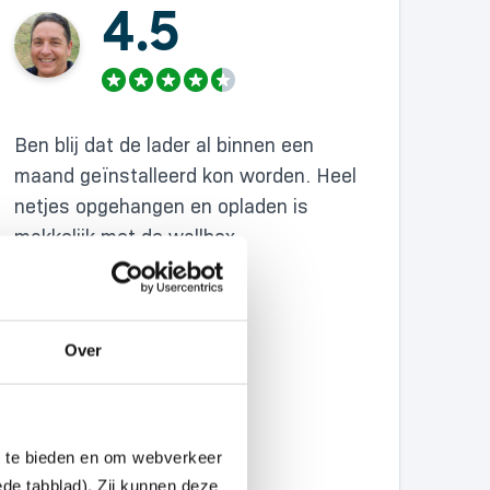
4.5
Ben blij dat de lader al binnen een
maand geïnstalleerd kon worden. Heel
netjes opgehangen en opladen is
makkelijk met de wallbox.
Over
n te bieden en om webverkeer
ede tabblad). Zij kunnen deze