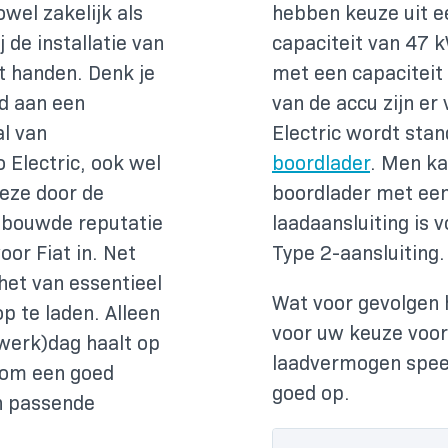
wel zakelijk als
hebben keuze uit e
 de installatie van
capaciteit van 47 
t handen. Denk je
met een capaciteit 
rd aan een
van de accu zijn er
l van
Electric wordt sta
 Electric, ook wel
boordlader
. Men ka
eze door de
boordlader met ee
ebouwde reputatie
laadaansluiting is v
oor Fiat in. Net
Type 2-aansluiting.
 het van essentieel
Wat voor gevolgen 
p te laden. Alleen
voor uw keuze voor
(werk)dag haalt op
laadvermogen speelt
 om een goed
goed op.
n passende