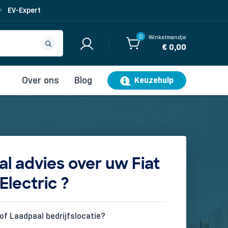
EV-Expert
0
Winkelmandje
€ 0,00
Over ons
Blog
Keuzehulp
l advies over uw Fiat
Electric ?
of Laadpaal bedrijfslocatie?