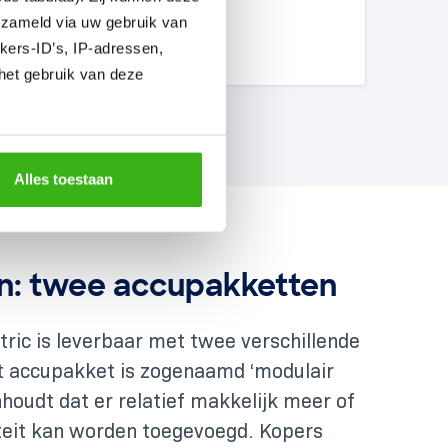
erzameld via uw gebruik van
Nicolas
kers-ID’s, IP-adressen,
02 december 2025
het gebruik van deze
Alles toestaan
en: twee accupakketten
tric is leverbaar met twee verschillende
t accupakket is zogenaamd ‘modulair
houdt dat er relatief makkelijk meer of
teit kan worden toegevoegd. Kopers