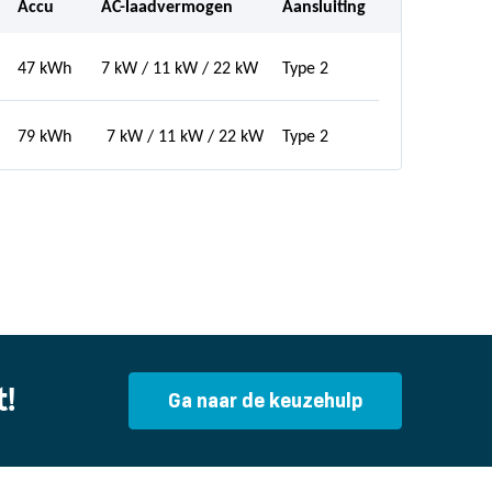
Accu
AC-laadvermogen
Aansluiting
47 kWh
7 kW / 11 kW / 22 kW
Type 2
79 kWh
7 kW / 11 kW / 22 kW
Type 2
!
Ga naar de keuzehulp