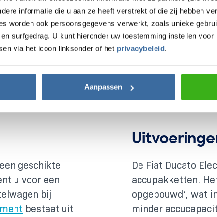
re informatie die u aan ze heeft verstrekt of die zij hebben v
Erwin
ies worden ook persoonsgegevens verwerkt, zoals unieke gebrui
02 december 2025
en surfgedrag. U kunt hieronder uw toestemming instellen voor 
sen via het icoon linksonder of het
privacybeleid
.
Aanpassen
Uitvoering
 een geschikte
De Fiat Ducato Elec
ent u voor een
accupakketten. He
telwagen bij
opgebouwd’, wat in
iment
bestaat uit
minder accucapaci