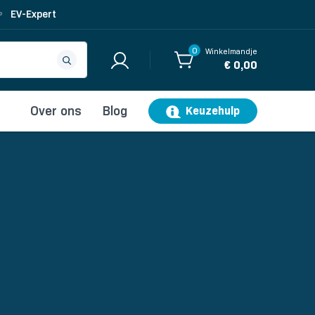
EV-Expert
0
Winkelmandje
€ 0,00
Over ons
Blog
Keuzehulp