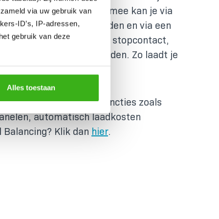
biele lader te gaan. Hiermee kan je via
erzameld via uw gebruik van
kers-ID’s, IP-adressen,
ntact vaak tot 2,9 kW laden en via een
het gebruik van deze
ok wel een krachtstroom stopcontact,
pings) zelfs tot 22 kW laden. Zo laadt je
 op.
Alles toestaan
adpaal vanwege slimme functies zoals
anelen, automatisch laadkosten
 Balancing? Klik dan
hier
.