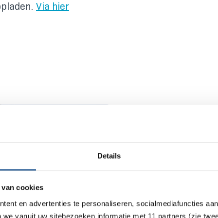
 opladen.
Via hier
De voordele
Een mobiele lader i
auto’s hebben name
Details
tussen de 2,3 en 7,
waarmee je tot 22 
 van cookies
laadvermogen heeft
tent en advertenties te personaliseren, socialmediafuncties aa
van kan maken. Daa
n we vanuit uw sitebezoeken informatie met 11 partners (zie twe