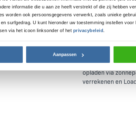
zijn om voor een mo
re informatie die u aan ze heeft verstrekt of die zij hebben v
ies worden ook persoonsgegevens verwerkt, zoals unieke gebrui
een normaal stopco
en surfgedrag. U kunt hieronder uw toestemming instellen voor 
CEE stopcontact (o
sen via het icoon linksonder of het
privacybeleid
.
zoals buiten op cam
overal gemakkelijk
Aanpassen
Toch liever een la
opladen via zonnep
verrekenen en Load