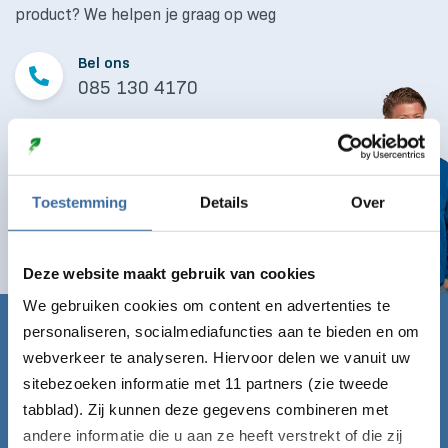
product? We helpen je graag op weg
Bel ons
085 130 4170
Mail ons
info@laaddirect.nl
Toestemming
Details
Over
Naar contactformulier
Deze website maakt gebruik van cookies
We gebruiken cookies om content en advertenties te
personaliseren, socialmediafuncties aan te bieden en om
Claim nu gratis de Laadgids!
webverkeer te analyseren. Hiervoor delen we vanuit uw
sitebezoeken informatie met 11 partners (zie tweede
Vul onderstaand formulier in en ontvang de Laadgids
direct gratis per mail!
tabblad). Zij kunnen deze gegevens combineren met
andere informatie die u aan ze heeft verstrekt of die zij