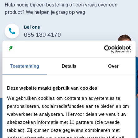
Hulp nodig bij een bestelling of een vraag over een
product? We helpen je graag op weg
Bel ons
085 130 4170
Mail ons
info@laaddirect.nl
Toestemming
Details
Over
Naar contactformulier
Deze website maakt gebruik van cookies
We gebruiken cookies om content en advertenties te
personaliseren, socialmediafuncties aan te bieden en om
Claim nu gratis de Laadgids!
webverkeer te analyseren. Hiervoor delen we vanuit uw
sitebezoeken informatie met 11 partners (zie tweede
Vul onderstaand formulier in en ontvang de Laadgids
tabblad). Zij kunnen deze gegevens combineren met
direct gratis per mail!
andere informatie die u aan ze heeft verstrekt of die zij