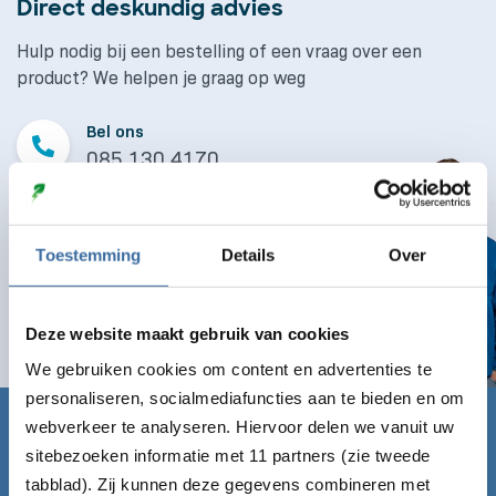
Direct deskundig advies
Hulp nodig bij een bestelling of een vraag over een
product? We helpen je graag op weg
Bel ons
085 130 4170
Mail ons
info@laaddirect.nl
Toestemming
Details
Over
Naar contactformulier
Deze website maakt gebruik van cookies
We gebruiken cookies om content en advertenties te
personaliseren, socialmediafuncties aan te bieden en om
webverkeer te analyseren. Hiervoor delen we vanuit uw
Claim nu gratis de Laadgids!
sitebezoeken informatie met 11 partners (zie tweede
tabblad). Zij kunnen deze gegevens combineren met
Vul onderstaand formulier in en ontvang de Laadgids