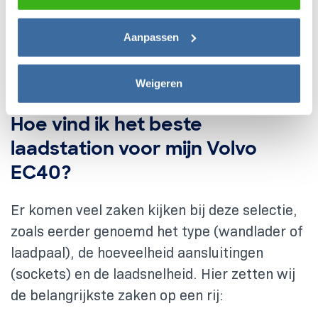
hieronder uw toestemming instellen voor het gebruik van
Of gaat u de auto vervangen voor eentje met
deze gegevens en dit later aanpassen via het icoon
een hogere laadsnelheid? Ook daar moet u
Aanpassen
linksonder of het
privacybeleid
.
dan opletten.
Weigeren
Hoe vind ik het beste
laadstation voor mijn Volvo
EC40?
Er komen veel zaken kijken bij deze selectie,
zoals eerder genoemd het type (wandlader of
laadpaal), de hoeveelheid aansluitingen
(sockets) en de laadsnelheid. Hier zetten wij
de belangrijkste zaken op een rij: