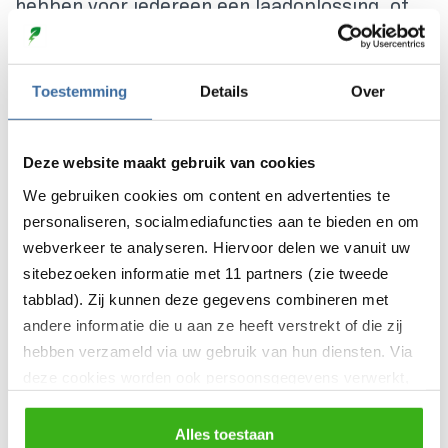
hebben voor iedereen een laadoplossing, of
het nu particulier, zakelijk of allebei is.
Toestemming
Details
Over
Lange termijn investering
Deze website maakt gebruik van cookies
Laadstations zijn niet gratis, maar gaan wel
We gebruiken cookies om content en advertenties te
lang mee en dus is het een
personaliseren, socialmediafuncties aan te bieden en om
webverkeer te analyseren. Hiervoor delen we vanuit uw
langetermijninvestering. U wilt niet binnen de
sitebezoeken informatie met 11 partners (zie tweede
kortste keren een nieuwe moeten kopen, dus
tabblad). Zij kunnen deze gegevens combineren met
overweeg hoe uw toekomst eruit komt te
andere informatie die u aan ze heeft verstrekt of die zij
zien wat betreft de elektrische auto (of
hebben verzameld via uw gebruik van hun diensten. Via
auto’s) en handel daarnaar. Heeft u straks
deze cookies worden ook persoonsgegevens verwerkt,
meerdere auto’s? Dan is een laadstation met
zoals unieke gebruikers-ID’s, IP-adressen,
twee sockets (aansluitingen) wel zo handig.
locatiegegevens, voorkeuren en surfgedrag. U kunt
Alles toestaan